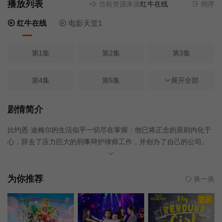
播放列表
当前资源来源
红牛在线
- 无需安装任何插
倒序
红牛在线
电影天堂1
第1集
第2集
第3集
第4集
第5集
展开全部
第6集
第7集
第8集完结
剧情简介
比约恩·迪梅尔的生活似乎一切尽在掌握：他已将正念的原则内化于
心，辞去了压力巨大的刑事辩护律师工作，并创办了自己的公司。
他花更多时间陪伴女儿艾米莉，与即将离婚的妻子卡塔琳娜争吵时
也更加理性，并且承担了一项不同寻常的职责：他是两个黑手党家
族的法律代表，而他已经巧妙地让这两个家族的首领销声匿迹。然
为你推荐
换一换
而，尽管生活看似和谐，比约恩却饱受内心煎熬和失控感的困扰。
正片
他为何无法享受这一切？ 原因在于“内在小孩”！正如他的正念
教练约施卡·布莱特纳所解释的那样，比约恩童年时期的旧伤与未解