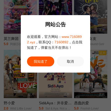
的冲突，对他的影响远比他意识到的更深。比约恩努力治愈这些创
伤，与过去和解，同时还要应对烦人的直升机父母、警察调查员、
勒索以及生活中层出不穷的各种挑战。最终，比约恩意识到，他的
内心探索不仅带来了情感上的清晰，也对他那些见不得光的活动产
网站公告
生了现实层面的影响。
正片
正片
正片
欢迎观看，官方网站：
www.716089
莫兰舞团
夜蒲之奶爸总裁
我的备胎女友
2.xyz
，联系QQ：
7160892
，点击我
5.0
10.0
2.0
阿丽莎拉·翁差丽/Sitthiphon/Disamoe/
李文骁/侯迪/媛媛/石承昊/
My Rebound Girl/
知道了，弹窗当天不在弹出！
正片
正片
正片
我知道了
取消
正片
正片
正片
野小爱
Sid&Aya：并非爱情故事
愚蠢的爱
2.0
5.0
5.0
Wild Little Love/
Sid & Aya: Not a Love Story/
Foolish Love/