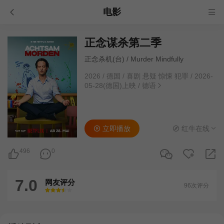
电影
正念谋杀第二季
正念杀机(台) / Murder Mindfully
2026
/
德国
/
喜剧 悬疑 惊悚 犯罪
/
2026-
05-28(德国)上映
/
德语
立即播放
红牛在线
496
0
7.0
网友评分
96次评分
很差
较差
还行
推荐
力荐