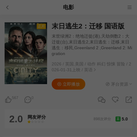
电影
末日逃生2：迁移 国语版
正片
末世绿洲2：绝地迁徙(港),天劫倒数2：大
迁徙(台),末日逃生2,末日逃生：迁移,末日
逃生：移民,Greenland 2 ,Greenland 2: Mi
gration
2026
/
英国,美国
/
动作 科幻 惊悚 冒险
/
2
026-01-31上映
/
英语
立即播放
茅台资源
567
0
2.0
网友评分
5.0
898次评分
豆
很差
较差
还行
推荐
力荐