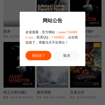
网站公告
HD
正片
HD中字
怒杀
反抗者罗宾汉
特工汉密尔顿4
欢迎观看，官方网站：
www.716089
8.0
9.0
8.0
喻亢/张新童/董洋/刘珂君/
布耐恩·布莱塞得/马丁·福特/克里斯蒂安·奈恩/
雅各布·奥福特布罗/
2.xyz
，联系QQ：
7160892
，点击我
知道了，弹窗当天不在弹出！
正片
正片
正片
我知道了
取消
HD中字
正片
正片
特工汉密尔顿1
孤军突围
王者之剑
9.0
7.0
4.0
雅各布·奥福特布罗/
泰勒·约翰·史密斯/阿塔纳斯·斯雷布雷夫/斯科特·伊斯特伍德/阿尔菲·斯图尔特/科林·汉克斯/洛恩·麦克菲登/卡洛琳·佩特/丹尼尔·罗德里戈兹/安洁纽·艾莉丝-泰勒/洛朗·莫雷尔/蒂莫西·布洛尔/
蛮王柯南/新野蛮人柯南/勇者柯南/