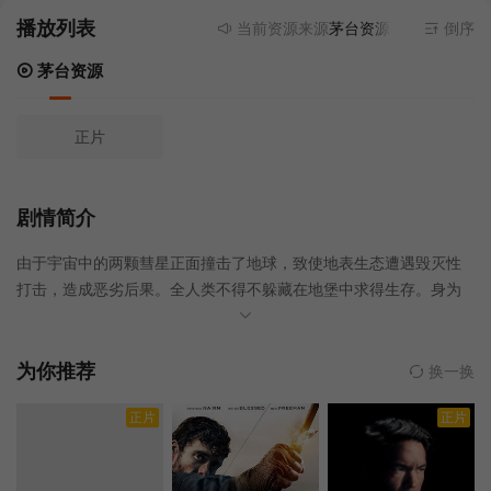
播放列表
当前资源来源
茅台资源
- 无需安装任何
倒序
茅台资源
正片
剧情简介
由于宇宙中的两颗彗星正面撞击了地球，致使地表生态遭遇毁灭性
打击，造成恶劣后果。全人类不得不躲藏在地堡中求得生存。身为
科学家的约翰·加里蒂（杰拉德·巴特勒 饰）带着一家人劫后余生，
幸存了下来。虽然他们躲过了第一波的冲击，但是他们所在的地堡
中剩余的生活物资逐渐减少，其他幸存的人类也开始蠢蠢欲动。迫
为你推荐
换一换
于压力这一家人必须离开格陵兰岛的安全掩体，开始踏上危险的旅
正片
正片
程。在这一路上他们无奈的发现，整个欧洲已经被毁灭，变成了冰
冻荒地。于是一家人只能再次被迫上路，最终，他们找到了新的栖
身之所。