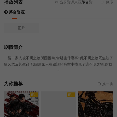
播放列表
当前资源来源
茅台资源
- 无需安装任
倒序
茅台资源
正片
剧情简介
當一家人被不明之物所困擾時,會發生什麼事?此不明之物既無法了
解又危及其生命,只因這家人在錯誤的時空中撞見了這不明之物,鮑勃
及妻子黛茲和12歲的小兒子安迪,剛完成山上健行,疲憊卻很愉快,卻
在途中遇見颶風及光球般的火焰,威爾森一家人陷入昏迷狀態,幾小時
候醒來,卻對發生的事情毫無記憶,他們回到原來的生活軌道中,試圖淡
为你推荐
换一换
忘此事,有東西存在著,只是不知道為何,當他們開始回憶起事件,有些
正片
正片
穿著黑衣,全身慘白的不明人士出現在威爾森家,開始威脅他們並跟蹤
他們..