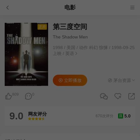
电影
第三度空间
正片
The Shadow Men
1998
/
美国
/
动作 科幻 惊悚
/
1998-09-25
上映
/
英语
立即播放
茅台资源
809
0
9.0
网友评分
5.0
670次评分
豆
很差
较差
还行
推荐
力荐