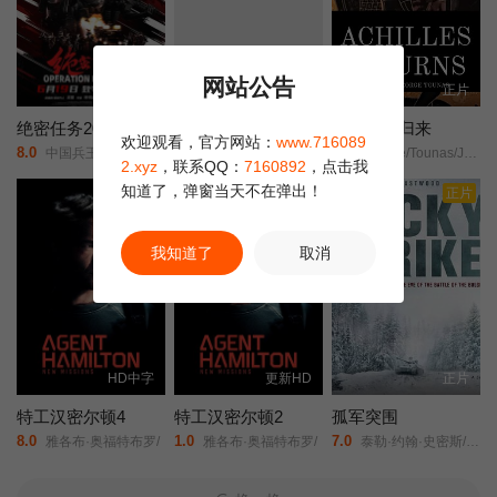
网站公告
更新HD
HD
正片
绝密任务2026
怒杀
阿喀琉斯归来
欢迎观看，官方网站：
www.716089
8.0
8.0
7.0
中国兵王/中国兵王·绝密任务/Operation Black-ops/
喻亢/张新童/董洋/刘珂君/
George/Tounas/Jannis/Sky/
2.xyz
，联系QQ：
7160892
，点击我
知道了，弹窗当天不在弹出！
正片
正片
我知道了
取消
HD中字
更新HD
正片
特工汉密尔顿4
特工汉密尔顿2
孤军突围
8.0
1.0
7.0
雅各布·奥福特布罗/
雅各布·奥福特布罗/
泰勒·约翰·史密斯/阿塔纳斯·斯雷布雷夫/斯科特·伊斯特伍德/阿尔菲·斯图尔特/科林·汉克斯/洛恩·麦克菲登/卡洛琳·佩特/丹尼尔·罗德里戈兹/安洁纽·艾莉丝-泰勒/洛朗·莫雷尔/蒂莫西·布洛尔/