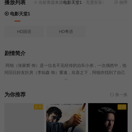
播放列表
当前资源来源
电影天堂1
- 无需安装任何插件
倒序
电影天堂1
HD国语
HD粤语
剧情简介
阿细（张家辉 饰）是一位名不见经传的泊车小弟，一次偶然中，他
同旧日好友扒房（李灿森 饰）重逢，欣喜之下，阿细亦找到了自己
未来的道路。就这样，阿细经扒房介绍，来到了阿查（吴镇宇 饰）
所经营的讨债公司工作，然而，对于阿查的为人，阿细不敢恭维。
一次行动中，阿细的聪明机灵得到了某黑道大哥的赏识，联系了两
为你推荐
换一换
位好友，阿细决定“跳槽”。在黑道大哥的帮助之下，阿细成立了自己
正片
正片
的讨债公司，并将公司经营得风生水起，自己也因此而遇见了命中
注定的情人。不幸的是，阿查并不愿意放过背叛自己的阿细，他设
计陷害阿细，让他陷入了人生的低谷。