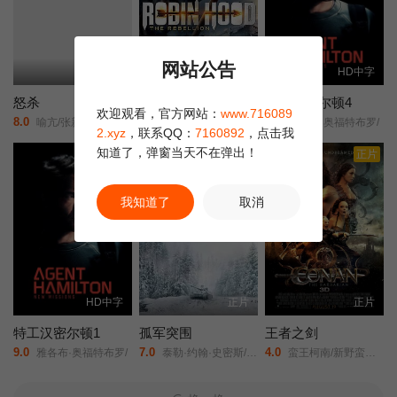
网站公告
HD
正片
HD中字
怒杀
反抗者罗宾汉
特工汉密尔顿4
欢迎观看，官方网站：
www.716089
8.0
9.0
8.0
喻亢/张新童/董洋/刘珂君/
布耐恩·布莱塞得/马丁·福特/克里斯蒂安·奈恩/
雅各布·奥福特布罗/
2.xyz
，联系QQ：
7160892
，点击我
知道了，弹窗当天不在弹出！
正片
正片
正片
我知道了
取消
HD中字
正片
正片
特工汉密尔顿1
孤军突围
王者之剑
9.0
7.0
4.0
雅各布·奥福特布罗/
泰勒·约翰·史密斯/阿塔纳斯·斯雷布雷夫/斯科特·伊斯特伍德/阿尔菲·斯图尔特/科林·汉克斯/洛恩·麦克菲登/卡洛琳·佩特/丹尼尔·罗德里戈兹/安洁纽·艾莉丝-泰勒/洛朗·莫雷尔/蒂莫西·布洛尔/
蛮王柯南/新野蛮人柯南/勇者柯南/