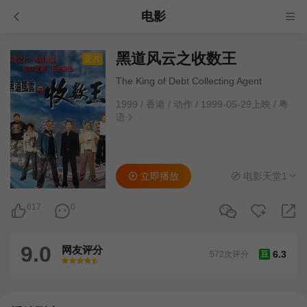
电影
黑道风云之收数王
正片
The King of Debt Collecting Agent
1999
/
香港
/
动作
/
1999-05-29上映
/
粤
语
立即播放
电影天堂1
617
0
9.0
网友评分
6.3
572次评分
豆
很差
较差
还行
推荐
力荐