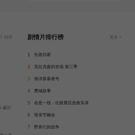
剧情片排行榜
倒序
更多
1
长路归家
2
克拉克森的农场 第三季
3
海洋探索者号
4
费城故事
5
命悬一线：伦敦重症急救实录
·威尔
6
母亲节幽会
7
野兽们的战争
换一换