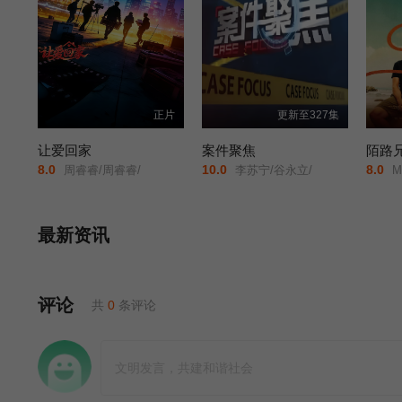
正片
更新至327集
让爱回家
案件聚焦
陌路兄
8.0
10.0
8.0
周睿睿/周睿睿/
李苏宁/谷永立/
My
最新资讯
评论
共
0
条评论