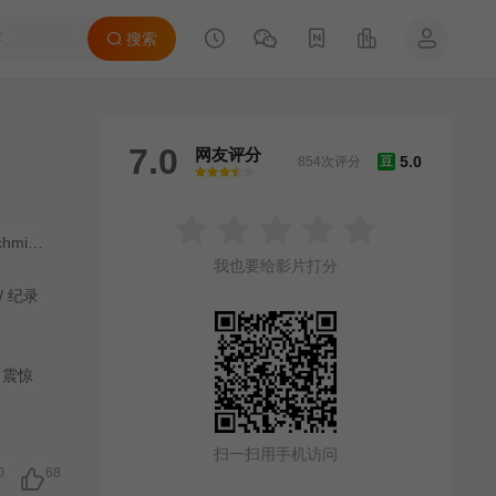
搜索
7.0
网友评分
5.0
854次评分
豆
很差
较差
还行
推荐
力荐
midt
/
Bryan Herta
我也要给影片打分
/
纪录
，震惊
扫一扫用手机访问
0
68