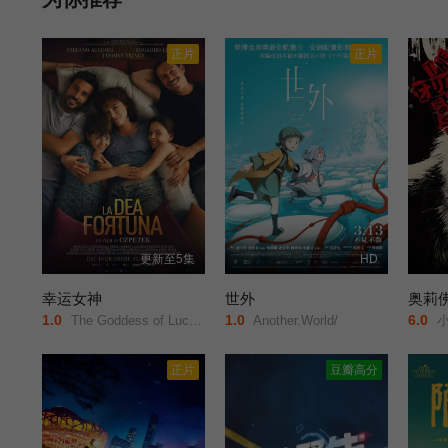
正片
正片
更新至5集
HD
幸运女神
世外
1.0
1.0
6.0
The Goddess of Luck/The Goddess Of Fortune/
Another.World/
小田
正片
豆瓣高分