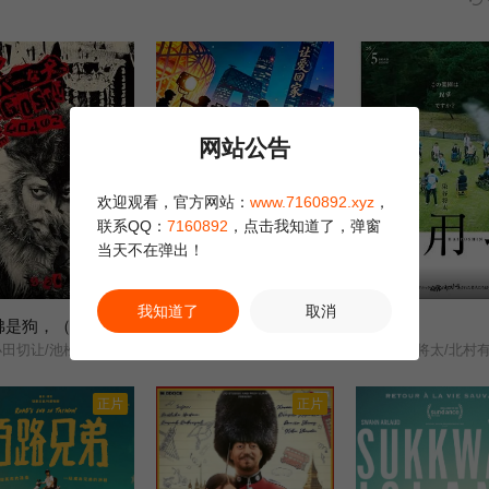
网站公告
欢迎观看，官方网站：
www.7160892.xyz
，
联系QQ：
7160892
，点击我知道了，弹窗
当天不在弹出！
HD
HD
我知道了
取消
奥莉佛是狗，（天哪！！）这家伙电影版
让爱回家2026
废用身
8.0
1.0
切让/池松壮亮/麻生久美子/
未知
染谷将太/北村有起哉/泷
正片
正片