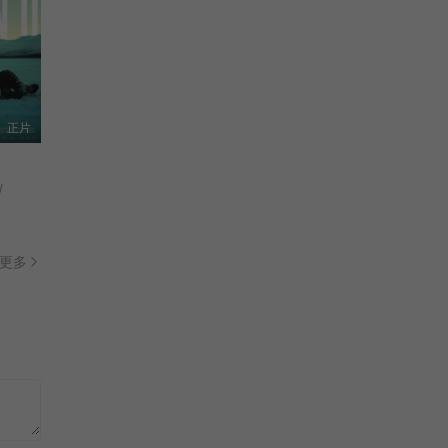
正片
/
更多