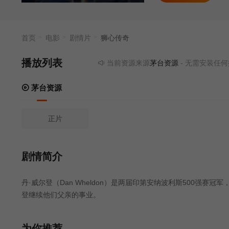
首页
电影
剧情片
狮心传奇
播放列表
当前资源来源
茅台资源
- 无需安装任何插件
茅台资源
正片
剧情简介
丹·威尔登（Dan Wheldon）是两届印第安纳波利斯500强
登继续他们父亲的事业。
为你推荐