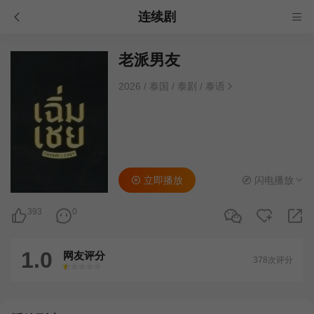
连续剧
老派男友
2026
/
泰国
/
泰剧
/
泰语
立即播放
闪电播放
393
0
1.0
网友评分
378次评分
很差
较差
还行
推荐
力荐