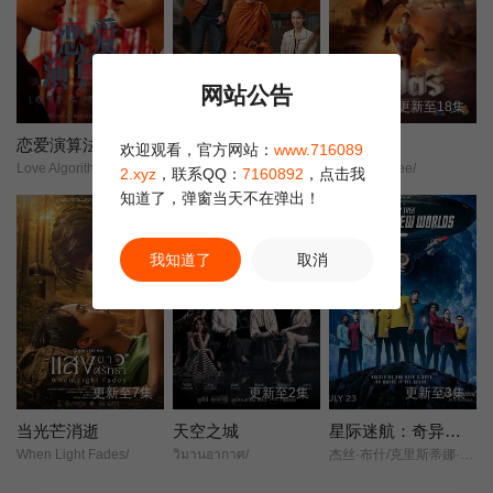
网站公告
更新至4集
更新至3集
更新至18集
恋爱演算法
龙婆虎
替名情臻
欢迎观看，官方网站：
www.716089
Love Algorithm/สูตรรักคำนวณหัวใจ/
หลวงพ่อเสือ/Man of Virtue/Luang Pho Suea/
Thatri/Thatree/
2.xyz
，联系QQ：
7160892
，点击我
知道了，弹窗当天不在弹出！
正片
我知道了
取消
更新至7集
更新至2集
更新至3集
当光芒消逝
天空之城
星际迷航：奇异新世界 第四季
When Light Fades/
วิมานอากาศ/
杰丝·布什/克里斯蒂娜·钟/西莉亚·罗丝·古丁/阿德里安·霍姆斯/克里斯汀·霍恩/丹·让诺特/卡罗尔·凯恩/亚历克丝·卡普/安松·蒙特/Chris/Myers/梅利莎·纳维亚/比安卡·努加拉/基利安·奥沙利文/巴布斯·奥卢桑莫昆/帕顿·奥斯瓦尔特/