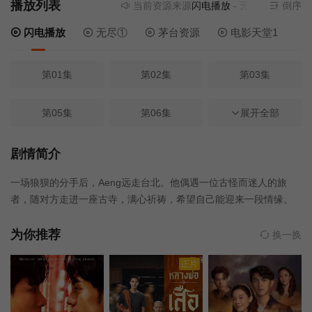
播放列表
当前资源来源
闪电播放
- 无需安装任何插件
倒序
闪电播放
无尽①
茅台资源
电影天堂1
第01集
第02集
第03集
第05集
第06集
第07集
展开全部
第08集
第09集
第10集
剧情简介
一场狼狈的分手后，Aeng远走台北。他偶遇一位古怪而迷人的旅
第04集
者，随对方走进一座古寺，满心祈祷，希望自己能迎来一段情缘。
为你推荐
换一换
正片