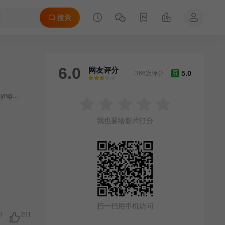
搜索
6.0
网友评分
5.0
366次评分
豆
很差
较差
还行
推荐
力荐
ayng
/
Markus Redmond
/
詹姆斯·希金
/
Ramon Choyce
/
Joe Fowler
/
G
我也要给影片打分
扫一扫用手机访问
0
291