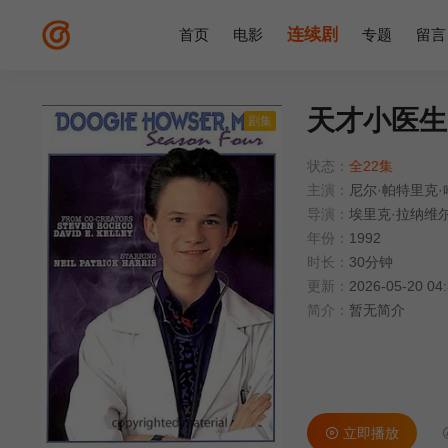
连续剧
首页
电影
专题
留言
天才小医生
剧集
状态：
全22集
主演：
尼尔·帕特里克·
导演：
埃里克·拉纳维
年份：
1992
时长：
30分钟
更新：
2026-05-20 04
简介：
暂无简介
立即播放