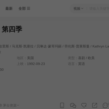
最新
全部
视频
 第四季
哈里斯
/
马克斯·凯塞拉
/
贝琳达·蒙哥玛丽
/
劳伦斯·普莱斯曼
/
Kathryn L
尔
地区：
美国
类型：
喜剧
/
欧美
上映：
1992-09-23
语言：
英语
:30
茅台资源