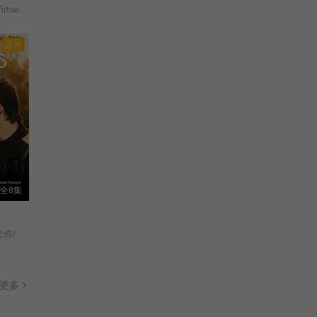
หลวงพ่อเสือ/Man of Virtue/Luang Pho Suea/
正片
全8集
想念你/
更多