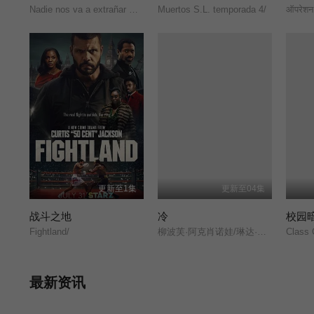
Nadie nos va a extrañar Season 2/
Muertos S.L. temporada 4/
ऑपरेशन
更新至1集
更新至04集
战斗之地
冷
校园
Fightland/
柳波芙·阿克肖诺娃/琳达·拉宾什/彼得·费奥多罗夫/拉丽萨·古泽耶娃/奥列格·瓦西里科夫/阿纳斯塔西娅·米希纳/Denis/Prytkov/Kseniya/Katalymova/Evgeniy/Kharitonov/弗谢沃罗德·沃洛丁/Mikhail/Konovalov/Aleksandr/Averin/亚历山大·克罗特科夫/Maksim/Boyko/亚历山德拉·巴巴斯基纳/Aleksandr/Shakhov/Maksim/Dromashko/Yuliya/Salmina/阿纳斯塔西娅·伏拉索娃/Taya/
Class 
最新资讯