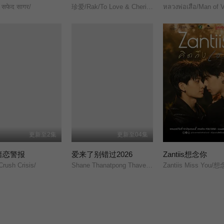
 सफेद सागर/
珍爱/Rak/To Love & Cherish/恪守/
更新至2集
更新至04集
暗恋警报
爱来了别错过2026
Zantiis想念你
Crush Crisis/
Shane Thanatpong Thaveesapmanee/
Zantiis Miss You/