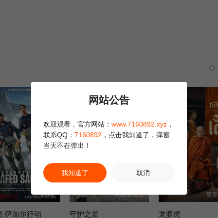
正片
正片
网站公告
欢迎观看，官方网站：
www.7160892.xyz
，
联系QQ：
7160892
，点击我知道了，弹窗
当天不在弹出！
我知道了
取消
全6集
更新至02集
更新
德·萨加尔行动
守护之爱
龙婆虎