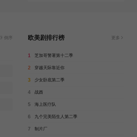
欧美剧排行榜
倒序
更多
1
芝加哥警署第十二季
2
穿越天际靠近你
3
少女卧底第二季
4
战酋
5
海上医疗队
6
九个完美陌生人第二季
7
制片厂