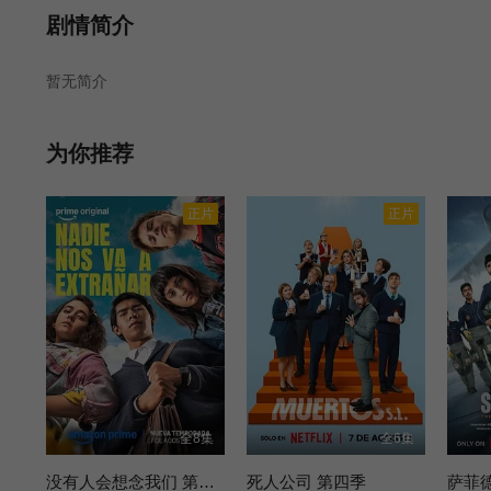
剧情简介
暂无简介
为你推荐
正片
正片
全8集
全6集
没有人会想念我们 第二季
死人公司 第四季
萨菲