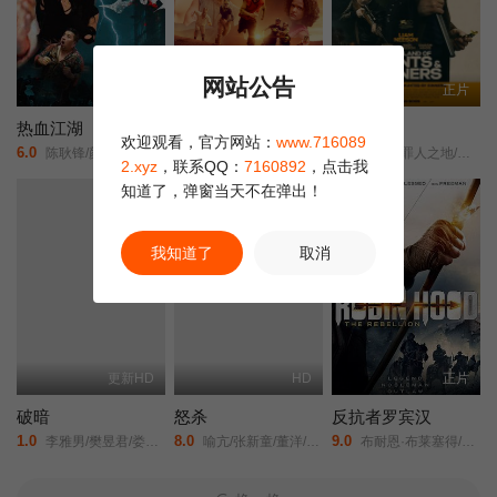
网站公告
正片
正片
正片
热血江湖
野兽赛跑
圣人营救
欢迎观看，官方网站：
www.716089
6.0
1.0
4.0
陈耿锋/颜嫣/
Beast Race/
圣徒与罪人之地/在圣人和罪人的土地上/
2.xyz
，联系QQ：
7160892
，点击我
知道了，弹窗当天不在弹出！
正片
正片
我知道了
取消
更新HD
HD
正片
破暗
怒杀
反抗者罗宾汉
1.0
8.0
9.0
李雅男/樊昱君/娄淇/蒋菲菲/
喻亢/张新童/董洋/刘珂君/
布耐恩·布莱塞得/马丁·福特/克里斯蒂安·奈恩/