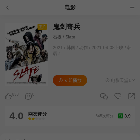
电影
鬼剑奇兵
正片
石板 / Slate
2021
/
韩国
/
动作
/
2021-04-08上映
/
韩
语
立即播放
电影天堂1
838
0
4.0
网友评分
3.9
645次评分
豆
很差
较差
还行
推荐
力荐