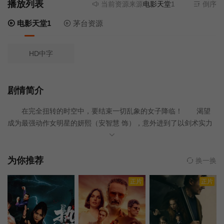
播放列表
当前资源来源
电影天堂1
- 无需安装任何
倒序
电影天堂1
茅台资源
HD中字
剧情简介
在完全扭转的时空中，要结束一切乱象的女子降临！ 渴望
成为最强动作女明星的妍熙（安智慧 饰），意外进到了以剑术实力
左右性命的奇妙平行世界。妍熙在这个世界中为了正义而努力击退
不良分子，某天，真正的「鬼剑」登场，发生了一连串的事件……
握在手上的这把剑，竟唤醒自己真实的身分！？
为你推荐
换一换
正片
正片