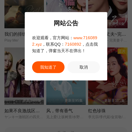
央纪担任壬生郎士组的领导人，芹泽派的土方岁三、山波一郎和新
见锦担任副领导人。然而，士荣官派和芹泽派之间的权力斗争逐渐
加剧，导致冲突频发且激烈。
网站公告
更新至4集
更新至5集
更新至6集
我们的排练
老公要求我去出轨
致亲爱的丈夫~完美妻子的谎言~
欢迎观看，官方网站：
www.716089
Play Me/
中村百合香/佐野玲於/山野海/叶山奖之/滨津隆之/桥本美敦子/横野堇/
亲爱的丈夫～完美妻子的谎言～/親愛なる夫へ～完璧な妻の嘘～/
2.xyz
，联系QQ：
7160892
，点击我
知道了，弹窗当天不在弹出！
正片
正片
我知道了
取消
更新至09集
更新至95集
更新至101集
如果不良激战区的四天王转生成了偶像团体
风，带有香气
红色珍珠
ヤンキー激戦区の四天王がアイドルグループに転生したら？/(2026)/
见上爱/上坂树里/水野美纪/早坂美海/小林隆/小林虎之介/津崎史郎/岩瀬顕子/三浦贵大/根岸季衣/大岛美幸/义达祐未/たくや/原田泰造/北村一辉/佐野晶哉/藤原季节/林裕太/坂东弥十郎/内田慈/小倉史也/片冈鹤太郎/松金米子/广冈由里子/春海四方/多部未华子/高岛政宏/二田絢乃/中田青渚/井上向日葵/丸山礼/研直子/生田绘梨花/菊池亚希子/中井友望/木越明/原嶋凛/玄理/伊势志摩/古川雄大/坂口涼太郎/平野生成/森田甘路/猫背椿/饭尾和树/若林时英/村上穂乃佳/东野绚香/大河原次郎/野添义弘/筒井道隆/仲/
李元宗/李代延/金宣敬/李甫姫/朴真熙/韩振熙/李应敬/金惠仙/이정용/채빈/