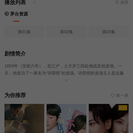
播放列表
 无需安装任何插件
倒序
茅台资源
第01集
第02集
第03集
剧情简介
1859年（安政六年），在江户，土方岁三四处挑战其他道场。一
天，他造访了一家名为“诗荣馆”的道场。诗荣馆的道场主人是近藤
勇，他后来成为了新选组的队长。土方与近藤交手，却被近藤压倒
性的力量彻底击败。为了超越近藤的实力，土方决定加入诗荣馆。
几年后，近藤和其他诗荣馆成员申请加入罗士组——一个以护卫幕
为你推荐
换一换
府为名成立的组织——并作为罗士组成员驻扎在京都。当时的京都
正片
是一个奇特的城市，来自日本各地、背景各异、动机不明的人们聚
集于此，拥护幕府、反外、反幕府的势力混杂在一起，暗杀、阴谋
和政治斗争层出不穷。之后，他与芹泽鸭的派系共同组建了壬生郎
士组，以镇压那些企图推翻幕府的反外活动分子。芹泽鸭和近藤洋