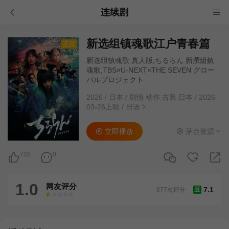
连续剧
新选组镇魂歌江户青春篇
正片
新选组镇魂歌 真人版,ちるらん 新撰組鎮
魂歌,TBS×U-NEXT×THE SEVEN グロー
バルプロジェクト
2026
/
日本
/
剧情 动作 古装 日本
/
2026-
03-26上映
/
日语
立即播放
茅台资源
728
0
1.0
网友评分
7.1
677次评分
豆
很差
较差
还行
推荐
力荐