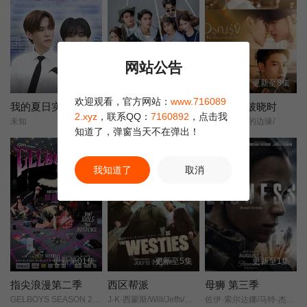
网站公告
更新至9集
更新至11集
更新至8集
欢迎观看，官方网站：
www.716089
我的夏日实习
爱且衡生
等待黎明破晓时
2.xyz
，联系QQ：
7160892
，点击我
未知
Ngoen Ngan Khwam Rak/
黎明:地平线的边缘/
知道了，弹窗当天不在弹出！
我知道了
取消
更新第01集
更新至5集
更新至1集
指尖浪漫第二季
西区帮派
母狮 第三季
GELBOYS SEASON 2/胶佬/第二季/爱情现状/第二季/
J·K·西蒙斯/Will/Jeffs/罗恩·米德/
佐伊·索尔达娜/马特·杰拉德/摩根·弗里曼/伊恩·鲍汉/奥斯汀·赫伯特/妮可·基德曼/迈克尔·凯利/杰克·迪米奇/拉莫尼卡·加勒特/珍尼希斯·罗德里格兹/吉尔·瓦格纳/萨德·拉金比尔/戴夫·安纳布尔/詹姆斯·乔丹/蕾斯拉·德·奥利维拉/伊丽萨维塔·奈莱丁/斯蒂芬妮·努尔/汉娜·洛夫·拉尼尔/塞莱斯蒂娜·哈里斯/阿森·格里戈罗夫/