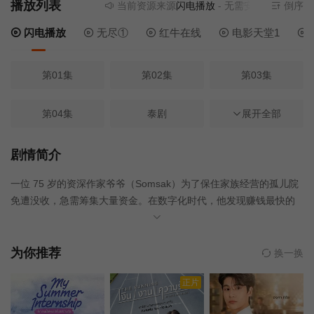
播放列表
当前资源来源
闪电播放
- 无需安装任何插件
倒序
闪电播放
无尽①
红牛在线
电影天堂1
第01集
第02集
第03集
第04集
泰剧
第06集
展开全部
第07集
第08集
第09集
剧情简介
一位 75 岁的资深作家爷爷（Somsak）为了保住家族经营的孤儿院
第10集
第12集
第11集
免遭没收，急需筹集大量资金。在数字化时代，他发现赚钱最快的
方式竟然是写“耽美小说”……
为你推荐
换一换
正片