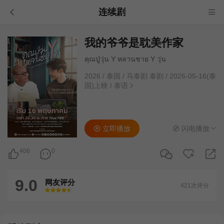
连续剧
我的爷爷是耽美作家
คุณปู่วุ่น Y หลานชาย Y วุ่น
2026
/
泰国
/
马泰剧 泰剧
/
2026-05-16(泰
国)上映
/
泰语
立即播放
闪电播放
406
0
9.0
网友评分
421次评分
很差
较差
还行
推荐
力荐