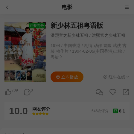
电影
新少林五祖粤语版
豆瓣高分
洪熙官之新少林五祖 / 洪熙官之少林五祖
1994
/
中国香港
/
剧情 动作 冒险 武侠 古
装 动作片
/
1994-02-05(中国香港)上映
/
粤语
立即播放
红牛在线
709
0
10.0
网友评分
8.1
646次评分
豆
很差
较差
还行
推荐
力荐