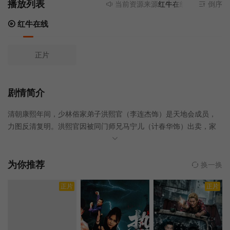
播放列表
当前资源来源
红牛在线
- 无需安装任
倒序
红牛在线
正片
剧情简介
清朝康熙年间，少林俗家弟子洪熙官（李连杰饰）是天地会成员，
力图反清复明。洪熙官因被同门师兄马宁儿（计春华饰）出卖，家
人被叛徒杀害，幸得幼子文定（谢苗饰）避过大难，洪熙官将马宁
儿刺死后与文定浪迹天涯。洪熙官父子和行骗的朱小倩和红豆母女
碰到一起，闹出许多事情。少林遭劫难，至善禅师将藏宝图纹在五
为你推荐
换一换
个年幼的的俗家弟子背上，为防被朝廷夺走，并密函告知洪熙官，
正片
正片
务必护送他们前往天地会。但马宁儿被洪熙官打成重伤后，并没有
死，而是变成全身是毒、刀枪不入的怪物，他杀害了天地会总舵
主，并追杀五个孩子……