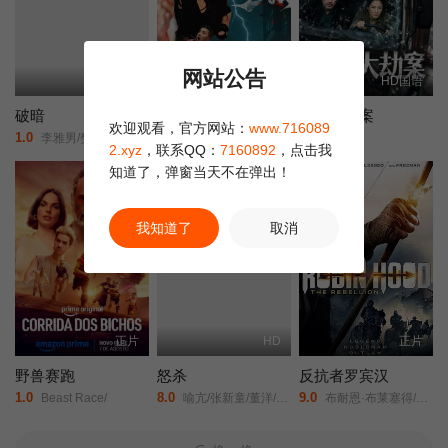
网站公告
正片
正片
HD国语
破暗
热血江湖
港城大劫案
欢迎观看，官方网站：
www.716089
1.0
6.0
4.0
李雅男/樊昱君/娄淇/蒋菲菲/
陈耿锋/颜嫣/
未知
2.xyz
，联系QQ：
7160892
，点击我
知道了，弹窗当天不在弹出！
正片
正片
我知道了
取消
正片
HD
正片
野兽赛跑
怒杀
反抗者罗宾汉
1.0
8.0
9.0
Beast Race/
喻亢/张新童/董洋/刘珂君/
布耐恩·布莱塞得/马丁·福特/克里斯蒂安·奈恩/