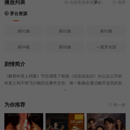
播放列表
当前资源来源
茅台资源
- 无需安装
倒序
茅台资源
第01集
第02集
第03集
第04集
第05集
第06集
展开全部
第07集
第08集
第09集
剧情简介
《解密外星人档案》节目调查了根据《信息自由法》向公众公开的
第10集
第11集
第12集
外星人和不明飞行物目击事件文件。每一集都会通过解开这些此前
不对外公开的秘密档案，来探讨一个引人入胜的外星人案例。
第13集
第14集
第15集
为你推荐
换一换
第16集
第17集
第18集
正片
第19集
第20集