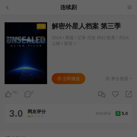
连续剧
解密外星人档案 第三季
剧集
2014
/
美国
/
记录 历史 科幻 欧美
/
2014
上映
/
英语
立即播放
茅台资源
761
0
3.0
网友评分
5.0
84次评分
豆
很差
较差
还行
推荐
力荐