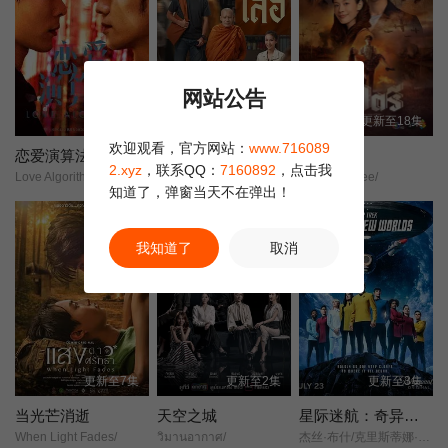
网站公告
更新至4集
更新至3集
更新至18集
欢迎观看，官方网站：
www.716089
恋爱演算法
龙婆虎
替名情臻
2.xyz
，联系QQ：
7160892
，点击我
Love Algorithm/สูตรรักคำนวณหัวใจ/
หลวงพ่อเสือ/Man of Virtue/Luang Pho Suea/
Thatri/Thatree/
知道了，弹窗当天不在弹出！
正片
我知道了
取消
更新至7集
更新至2集
更新至3集
当光芒消逝
天空之城
星际迷航：奇异新世界 第四季
When Light Fades/
วิมานอากาศ/
杰丝·布什/克里斯蒂娜·钟/西莉亚·罗丝·古丁/阿德里安·霍姆斯/克里斯汀·霍恩/丹·让诺特/卡罗尔·凯恩/亚历克丝·卡普/安松·蒙特/Chris/Myers/梅利莎·纳维亚/比安卡·努加拉/基利安·奥沙利文/巴布斯·奥卢桑莫昆/帕顿·奥斯瓦尔特/