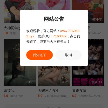
网站公告
已完结
HD中字
HD中字
大神同学想要被吃掉
白衣天使的故事：下流的行为
新宿玛利亚
欢迎观看，官方网站：
www.716089
8.0
6.0
6.0
未知
Hakui monogatari: okasu!/Story of White Coat: Indecent Acts/白衣物語/淫す！/
Baishunfu Maria/Shinjuku Maria/
2.xyz
，联系QQ：
7160892
，点击我
知道了，弹窗当天不在弹出！
我知道了
取消
HD
正片
更新HD
请读我
天蝎座之夜4
喜爱夜蒲
6.0
5.0
6.0
Read me/
艾玻·塞尔索/撒哈拉·伯纳莱斯/阿尔比·卡西诺/Marco Mora/
连诗雅/沈志明/何佩瑜/陈柏宇/