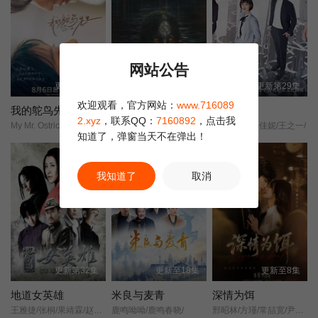
第23集
第24集
第12集
网站公告
更新第08集
更新第13集
更新第29集
欢迎观看，官方网站：
www.716089
我的鸵鸟先生
人鱼
第五立面
2.xyz
，联系QQ：
7160892
，点击我
My Mr. Ostrich/
樊少皇/再米热/骆达华/李若希/田浩宁/唐鑫/
奚望/张陆/鲁佳妮/王之一/
知道了，弹窗当天不在弹出！
正片
剧集
我知道了
取消
更新第32集
更新至18集
更新至8集
地道女英雄
米良与麦青
深情为饵
王雅捷/张桐/果靖霖/赵子惠/杨子骅/瑛子/
鹿鸣呦呦/鹿鸣春晓/
邢昭林/方瑾/常喆宽/尹蕊/王沛然/赵悠图/