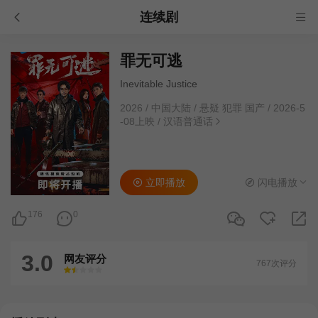
连续剧
罪无可逃
Inevitable Justice
2026
/
中国大陆
/
悬疑 犯罪 国产
/
2026-5
-08上映
/
汉语普通话
立即播放
闪电播放
176
0
3.0
网友评分
767次评分
很差
较差
还行
推荐
力荐