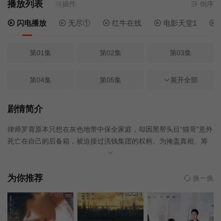
播放列表
播放
- 无需安装任何插件
倒序
闪电播放
无尽①
红牛在线
电影天堂1
第01集
第02集
第03集
第04集
第05集
第06集
展开全部
第07集
第08集
第09集
剧情简介
律师罗霄原本只想在灰色地带中保全家庭，却因黑帮头目“猫哥”意外
第10集
第11集
第13集
死亡在自己的后备箱，被迫接过洗钱集团的权柄。为掩盖真相、筹
措女儿巨额医疗费，他以猫哥之名操控全局，周旋于黑帮、警方与
第14集
第15集
第16集
地下钱庄之间，步步为营，也步步深渊。警察张亨在追查一桩碎尸
案时，逐渐发现连襟罗霄与黑道、命案、异常资金流动之间的隐秘
为你推荐
换一换
联系。随着调查深入，一桩横跨凶杀、洗钱、医疗黑市的庞大犯罪
第17集
第18集
第19集
网络浮出水面。
第20集
第21集
第22集