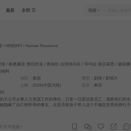
最新
全部
视频
HR的KPI / Human Resource‎
埃猜
/
帕奥佩茨·查伦舒克
/
查纳坎·拉塔纳乌东
/
萍玛达·柴莎索恩
/
黛莉娜
塔纳利
地区：
泰国
类型：
剧情
/
剧情片
上映：
2026(中国大陆)
语言：
泰语
:50
的大公司从事人力资源工作的弗伦，日复一日面试新员工，观察他们的生
她隐瞒了自己刚怀孕的事实，在是否将孩子带入这个不确定世界的挣扎中
与矛盾。
红牛在线