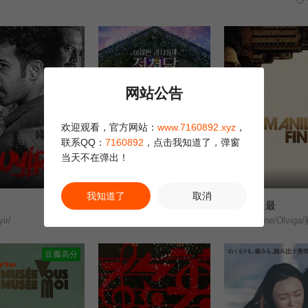
网站公告
欢迎观看，官方网站：
www.7160892.xyz
，
联系QQ：
7160892
，点击我知道了，弹窗
当天不在弹出！
正片
正片
我知道了
取消
奇怪的零食店钱天堂
马尼拉之最
7.0
2.0
ir/
钱天堂/The Mysterious Candy Store/
Ashtine/Olviga/丽卡·
豆瓣高分