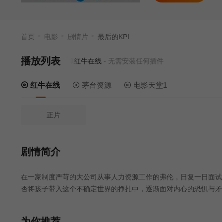
首页
电影
剧情片
最后的KPI
播放列表
当前资源来源
红牛在线
- 无需安装任何插件
红牛在线
茅台资源
电影天堂1
正片
剧情简介
在一家制度严苛的大公司从事人力资源工作的弗伦，日复一日面试
否将孩子带入这个不确定世界的挣扎中，逐渐面对内心的恐惧与矛
为你推荐