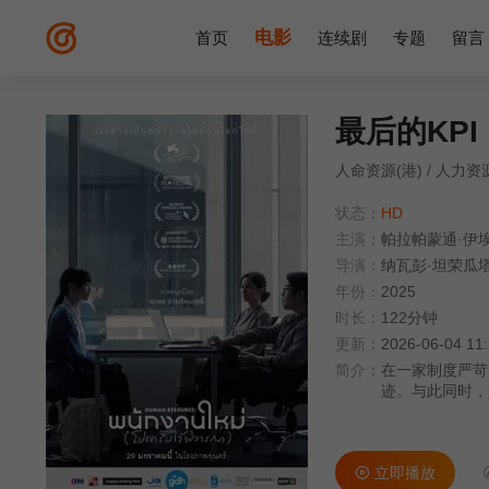
电影
首页
连续剧
专题
留言
最后的KPI
人命资源(港) / 人力资源 / 
状态：
HD
主演：
帕拉帕蒙通·伊
导演：
纳瓦彭·坦荣瓜
年份：
2025
时长：
122分钟
更新：
2026-06-04 11
简介：
在一家制度严苛
迹。与此同时，
面对内心的恐惧
立即播放