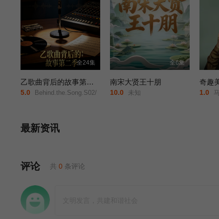
全24集
全6集
乙歌曲背后的故事第二季
南宋大贤王十朋
奇趣
5.0
10.0
1.0
Behind.the.Song.S02/
未知
马克·莫里
最新资讯
评论
共
0
条评论