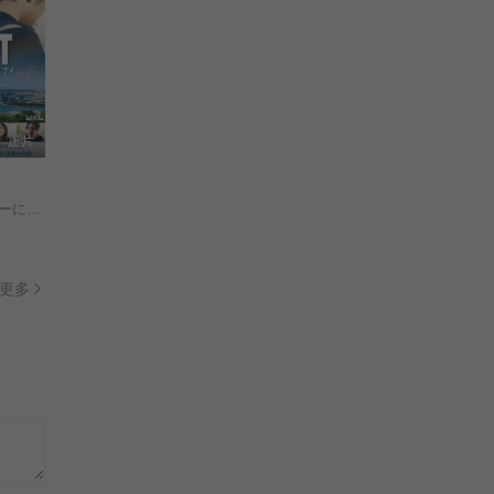
正片
イカナイ/
更多