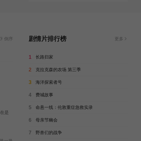
剧情片排行榜
倒序
更多
1
长路归家
2
克拉克森的农场 第三季
3
海洋探索者号
4
费城故事
5
命悬一线：伦敦重症急救实录
在是
6
母亲节幽会
7
野兽们的战争
换一换