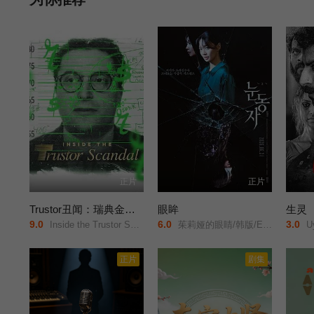
正片
正片
Trustor丑闻：瑞典金融案内幕
眼眸
生灵
9.0
6.0
3.0
Inside the Trustor Scandal/Trustor/
茱莉娅的眼睛/韩版/Eyes/
Uy
正片
剧集