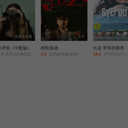
更新至24集
正片
美术馆（中配版）
校歌英雄
出走 哥哥的彼界
2.0
10.0
尔///雅尼克·洛朗//艾米琳·巴亚特//杰里米·布瓦罗///芭芭拉·博洛特纳/
彭思嘉/徐畅/黄黎/
STEP/OUT/にーにーのニラ