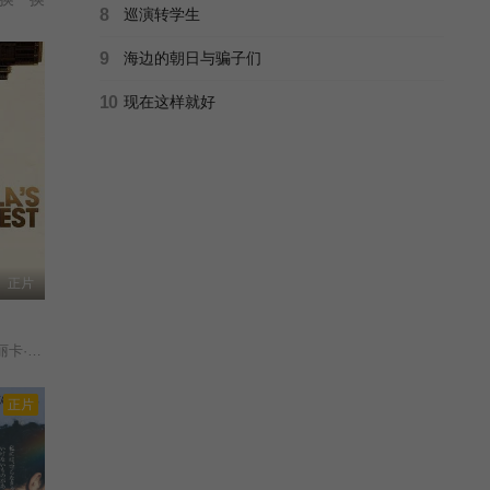
8
巡演转学生
9
海边的朝日与骗子们
10
现在这样就好
正片
佩拉莱约/
正片