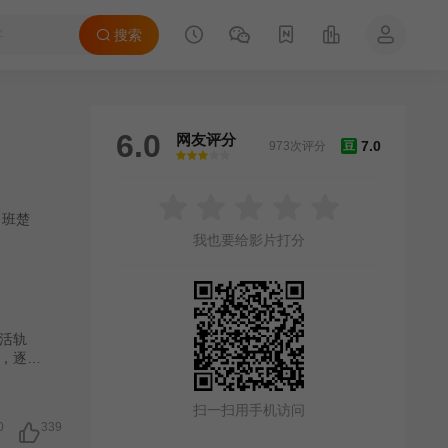
搜索
6.0
网友评分
7.0
973次评分
豆
很差
较差
还行
推荐
力荐
·班楚
我也要给影片打分
活轨
，逐渐
扫一扫用手机访问
0
339