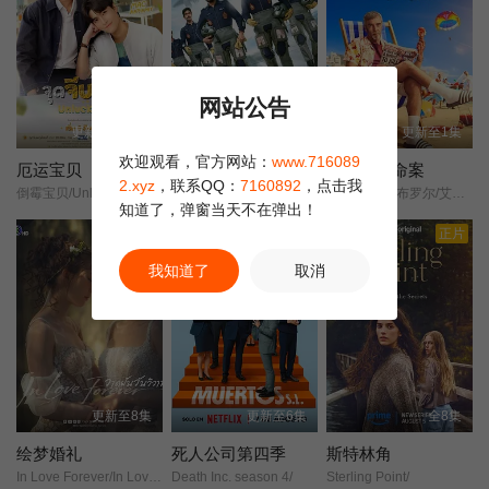
网站公告
更新至第01集
已完结
更新至1集
欢迎观看，官方网站：
www.716089
厄运宝贝
萨菲德·萨加尔行动
贝尼多姆命案
2.xyz
，联系QQ：
7160892
，点击我
倒霉宝贝/Unlucky Bae/
ऑपरेशन सफेद सागर/
艾妮安娜·卡布罗尔/艾伦·麦肯纳/约翰·汉纳/伊娃·范·德·古奇特/伊恩·克宁汉/吉姆·英格利氏/Samantha·Power/Tábata·Cerezo/阿里·哈迪曼/诺埃·塞贝尔/奥马尔·沙克尔/Carolina·Bécquer/Damian·Schedler·Cruz/Vaitiare·Ramos/
知道了，弹窗当天不在弹出！
正片
我知道了
取消
更新至8集
更新至6集
全8集
绘梦婚礼
死人公司第四季
斯特林角
In Love Forever/In Love Forever The Series/
Death Inc. season 4/
Sterling Point/