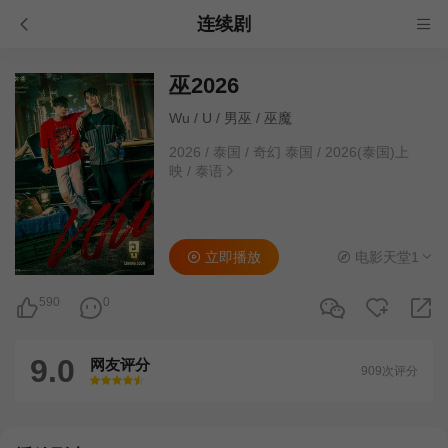
连续剧
巫2026
Wu / U / 男巫 / 巫魔
2026
/
泰国
/
奇幻 泰国
/
2026(泰国)上
映
/
泰语
立即播放
电影天堂1
590
0
9.0
网友评分
909次评分
很差
较差
还行
推荐
力荐