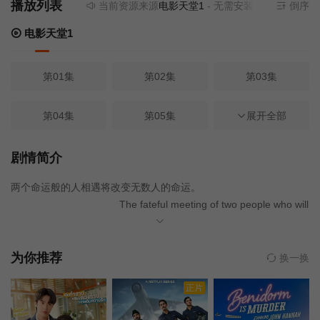
播放列表
当前资源来源
电影天堂1
- 无需安装任何插件
倒序
电影天堂1
第01集
第02集
第03集
第04集
第05集
第06集
展开全部
第07集
第08集
第09集
剧情简介
两个命运般的人相遇将改变无数人的命运。
The fateful meeting of two people who will
change the fates of countless more.
为你推荐
换一换
正片