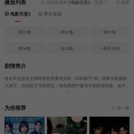
播放列表
当前资源来源
电影天堂1
- 无需安装任何插件
倒序
电影天堂1
茅台资源
第01集
第02集
第03集
第04集
第05集
第06集
展开全部
第07集
第08集
第09集
剧情简介
曾在药企担任王牌销售的吾妻朔太郎（武田航平 饰）因事业瓶颈陷
第10集
入迷茫，目前处于无职状态；他在偶然中被当年的职场劲敌、如今
从事医疗翻译工作的久慈静（涩谷谦人 饰）所救。这对曾在八年前
共度过一夜的旧友，在人生的转折点再度重逢，共同面对职场压
力、亲人老去以及生活选择，开启了一段苦甜参半的成年爱情故
为你推荐
换一换
事。