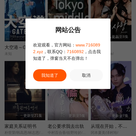
网站公告
更新至3集
更新至第03集
更新至8集
欢迎观看，官方网站：
www.716089
大空港～GATE24～
东京三十岁左右
罪与爱
2.xyz
，联系QQ：
7160892
，点击我
未知
三十而已/日本版/
Sin And Love/
知道了，弹窗当天不在弹出！
我知道了
取消
更新至21集
更新至5集
更新至7集
家庭关系证明书
老公要求我去出轨
从现在开始，不做朋友了吧。
朴世荣/韩高恩/林志恩/成伊言/
中村百合香/佐野玲於/山野海/叶山奖之/滨津隆之/桥本美敦子/横野堇/
冈本夏美/泽村玲/