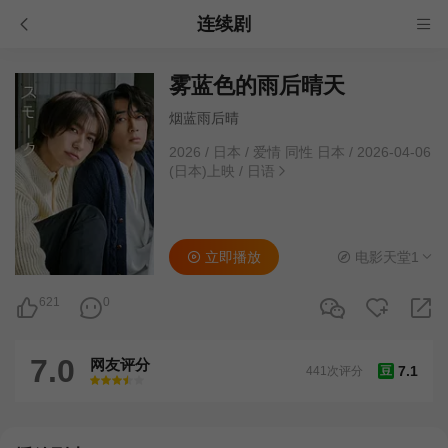
连续剧
雾蓝色的雨后晴天
烟蓝雨后晴
2026
/
日本
/
爱情 同性 日本
/
2026-04-06
(日本)上映
/
日语
立即播放
电影天堂1
621
0
7.0
网友评分
7.1
441次评分
豆
很差
较差
还行
推荐
力荐