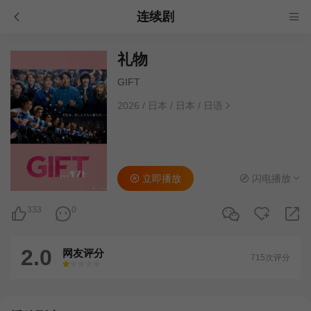
连续剧
礼物
GIFT
2026
/
日本
/
日本
/
日语
立即播放
闪电播放
333
0
2.0
网友评分
715次评分
很差
较差
还行
推荐
力荐