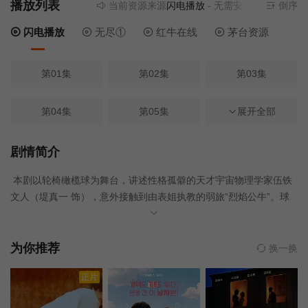
播放列表
当前资源来源
闪电播放
- 无需安装任何插件
倒序
闪电播放
无尽①
红牛在线
茅台资源
第01集
第02集
第03集
第04集
第05集
第06集
展开全部
第08集
HD
第07集
剧情简介
本剧以轮椅橄榄球为舞台，讲述性格孤僻的天才宇宙物理学家伍铁
第09集
第10集
文人（堤真一 饰），意外接触到由表姐执教的弱旅“烈焰公牛”。球
队长期无胜、矛盾重重，他却把“问题成堆”视为最有趣的难题，夸口
要带队夺冠。从不懂规则到深入其中，他在为球队拆解战术与人心
困局的过程中，逐渐与队员真心碰撞，也开 始直面自己封闭孤独的
为你推荐
换一换
人生伤口。这是一段关于羁绊、理解与重生的热血物语。
正片