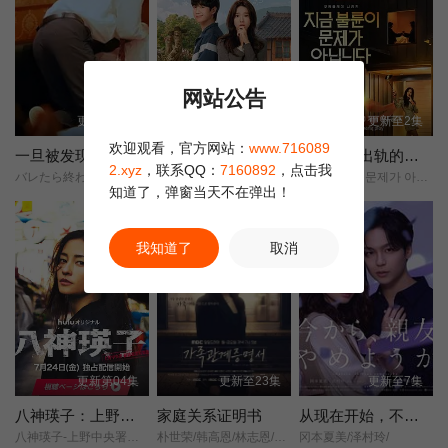
网站公告
更新第01集
更新第12集
更新至2集
欢迎观看，官方网站：
www.716089
一旦被发现就完了
我的荒糖恋爱
现在不是出轨的问题
2.xyz
，联系QQ：
7160892
，点击我
バレたら終わり/
这糟糕的爱情/这该死的爱情/
지금 불륜이 문제가 아닙니다/
知道了，弹窗当天不在弹出！
我知道了
取消
更新第04集
更新至23集
更新至7集
八神瑛子：上野中央署组织犯罪对策课
家庭关系证明书
从现在开始，不做朋友了吧。
八神瑛子-上野中央署组织犯罪对策课-/
朴世荣/韩高恩/林志恩/成伊言/
冈本夏美/泽村玲/