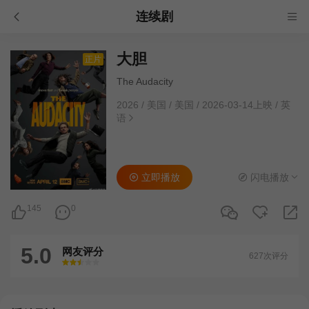
连续剧
大胆
正片
The Audacity
2026
/
美国
/
美国
/
2026-03-14上映
/
英
语
立即播放
闪电播放
145
0
5.0
网友评分
627次评分
很差
较差
还行
推荐
力荐