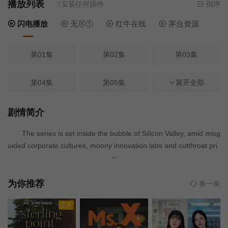
播放列表
源
闪电播放
- 无需安装任何插件
倒序
闪电播放
无尽①
红牛在线
茅台资源
第01集
第02集
第03集
第04集
第05集
第06集
展开全部
第07集
剧情简介
The series is set inside the bubble of Silicon Valley, amid misg
uided corporate cultures, moony innovation labs and cutthroat pri
vate high schools. It is centered around a rift between a self-appoi
nted “inventor of the future” tech CEO and his self-serving “perfor
mance psychologist”, who are engulfed in a scandal sparked by th
为你推荐
换一换
e exploitation of personal data.
正片