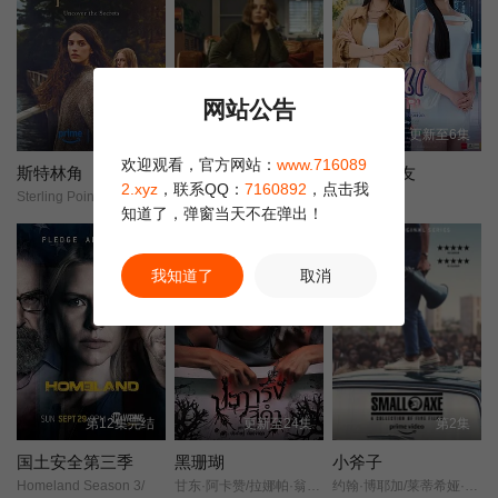
网站公告
第8集
第3集
更新至6集
欢迎观看，官方网站：
www.716089
斯特林角
代号女士
机器人女友
2.xyz
，联系QQ：
7160892
，点击我
Sterling Point/
梅利莎·乔治/迪恩·奥戈曼/西蒙娜·凯塞尔/
AI Girl/
知道了，弹窗当天不在弹出！
豆瓣高分
我知道了
取消
第12集完结
更新至24集
第2集
国土安全第三季
黑珊瑚
小斧子
Homeland Season 3/
甘东·阿卡赞/拉娜帕·翁塔娜特/莫拉克·桑塔维/塔纳功·陂沙亚侬/玛妮娜·甘姆雯/帕拉查功·皮亚萨库乔/周·艮欧若戈·塔潘努特/松希·努诺卡空希/缓乐莉·格隆格侬/温拿·圭毕达/迪·威威迪·巴沃隆凯拉霆卡州恩/
约翰·博耶加/莱蒂希娅·赖特/