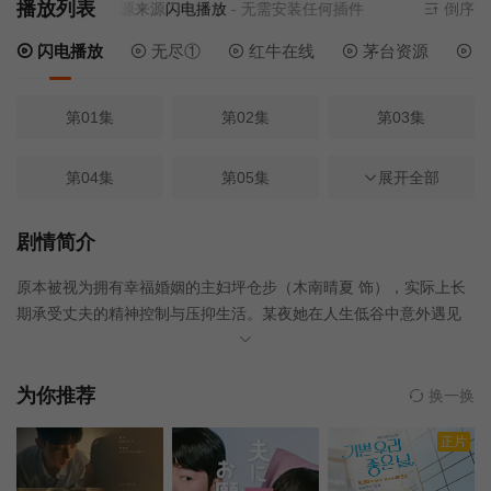
播放列表
当前资源来源
闪电播放
- 无需安装任何插件
倒序
闪电播放
无尽①
红牛在线
茅台资源
电
第01集
第02集
第03集
第04集
第05集
第06集
展开全部
第07集
第08集
第09集
剧情简介
原本被视为拥有幸福婚姻的主妇坪仓步（木南晴夏 饰），实际上长
第10集
第11集
期承受丈夫的精神控制与压抑生活。某夜她在人生低谷中意外遇见
神秘的意大利厨师Kei（高杉真宙 饰），两人在夜晚的厨房这一隐秘
空间里，通过料理逐渐交流、互相治愈。随着一次次共同下厨，步
重新找回自我与生活的热情，而背负秘密的Kei也逐渐敞开心扉。在
为你推荐
换一换
有限的时间与空间里，两人的关系慢慢升温，一段融合料理、疗愈
正片
与爱情的大人童话禁断恋情悄然展开。本剧改编自黒沢明世的同名
原著漫画。