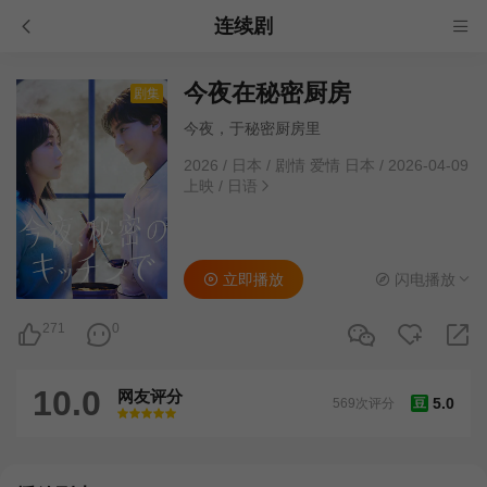
连续剧
今夜在秘密厨房
剧集
今夜，于秘密厨房里
2026
/
日本
/
剧情 爱情 日本
/
2026-04-09
上映
/
日语
立即播放
闪电播放
271
0
10.0
网友评分
5.0
569次评分
豆
很差
较差
还行
推荐
力荐