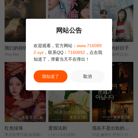
网站公告
更新至4集
更新至5集
更新至92集
欢迎观看，官方网站：
www.716089
我们的排练
老公要求我去出轨
我们愉快的好日子
2.xyz
，联系QQ：
7160892
，点击我
Play Me/
中村百合香/佐野玲於/山野海/叶山奖之/滨津隆之/桥本美敦子/横野堇/
严贤京/尹仲勋/申正允/尹多英/金惠玉/鲜于在德/尹多勋/文喜京/李商淑/郑孝彬/李家豪/郑永琡/
知道了，弹窗当天不在弹出！
正片
我知道了
取消
更新至101集
更新至3集
更新至2集
红色珍珠
度假法则
现在不是出轨的问题
李元宗/李代延/金宣敬/李甫姫/朴真熙/韩振熙/李应敬/金惠仙/이정용/채빈/
バカンスの法則/
지금 불륜이 문제가 아닙니다/