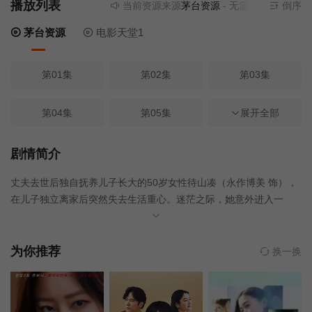
播放列表
当前资源来源
茅台资源
- 无需安装任何插件
倒序
茅台资源
电影天堂1
第01集
第02集
第03集
第04集
第05集
第06集
展开全部
第07集
第08集
第09集
剧情简介
丈夫去世后独自抚养儿子长大的50岁女性待山凑（永作博美 饰），
在儿子独立离家后突然失去生活重心。迷茫之际，她意外进入一
所“三个月速成寿司职人”的寿司学院学习。面对严肃古板、对寿司抱
有极高自尊的男讲师大江户海弥（松山研一 饰），以及性格各异的
同学们，凑在手忙脚乱中重新找回生活节奏，也逐渐思考“为自己而
为你推荐
换一换
活”的意义。与此同时，她与那位总是与自己意见相左的寿司讲师之
间，关系悄然发生变化，一段迟来的成年人恋爱也在不知不觉中展
开。