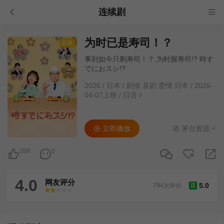
连续剧
为时已是寿司！？
剧集
事到如今只剩寿司！？,为时握寿司!? 時す
でにおスシ!?
2026
/
日本
/
剧情 喜剧 爱情 日本
/
2026-
04-07上映
/
日语
立即播放
茅台资源
288
0
4.0
网友评分
5.0
794次评分
豆
很差
较差
还行
推荐
力荐