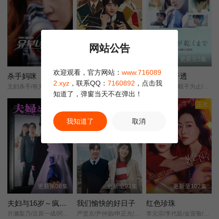
网站公告
更新至3集
更新至3集
更新至5集
欢迎观看，官方网站：
www.716089
杀手妈咪
律政节拍：逆转法庭
直到T恤干透
2.xyz
，联系QQ：
7160892
，点击我
主妇杀手/有夫之妇杀手/Married Woman Killer/A Bona Fide Killer/
铃鹿央士/稻垣吾郎/小雪/前原瑞树/夏生大湖/伊藤万理华/田中哲司/
T恤渐干/T恤晾干为止/直到T恤干了为止/Until the T-Shirt Dries/
知道了，弹窗当天不在弹出！
正片
正片
我知道了
取消
更新第06集
更新至93集
更新至102集
夫妇与16岁～疯狂的邻居～
我们愉快的好日子
红色珍珠
片濑梨乃/豆原一成/冈田结实/林芽亚里/平野生成/北村优衣/西山茧子/
严贤京/尹仲勋/申正允/尹多英/金惠玉/鲜于在德/尹多勋/文喜京/李商淑/郑孝彬/李家豪/郑永琡/
李元宗/李代延/金宣敬/李甫姫/朴真熙/韩振熙/李应敬/金惠仙/이정용/채빈/