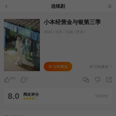
连续剧
小本经营金与银第三季
2026
/
日本
/
日剧
/
日语
立即播放
闪电播放
685
0
8.0
网友评分
91次评分
很差
较差
还行
推荐
力荐