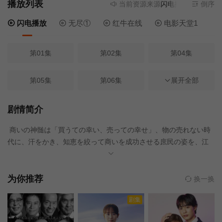
播放列表
当前资源来源
闪电播放
- 无需安装
倒序
闪电播放
无尽①
红牛在线
电影天堂1
第01集
第02集
第04集
第05集
第06集
第07集
展开全部
第08集
第03集
剧情简介
商いの神髄は「買うての幸い、売っての幸せ」、物の売れない時
代に、汗をかき、知恵を絞って商いを成功させる庶民の姿を、江
戸時代中期の多彩な風俗を絡め、明るくいきいきと描いた「あき
ない世傳 金と銀」シリーズ。シーズン2では、主人公?幸(さち)
[小芝風花]が、亡き夫?智蔵[松本怜生]との約束を果たし、江戸浅草
为你推荐
换一换
田原町に呉服太物を商う「五鈴屋江戸店」を開店！小頭役に抜て
剧集
きしたお竹[いしのようこ]、江戸支配人の佐助[葵揚]、手代になっ
た賢輔[佐久間悠]、そして妹?結[長澤樹]とともに、知恵を出し合