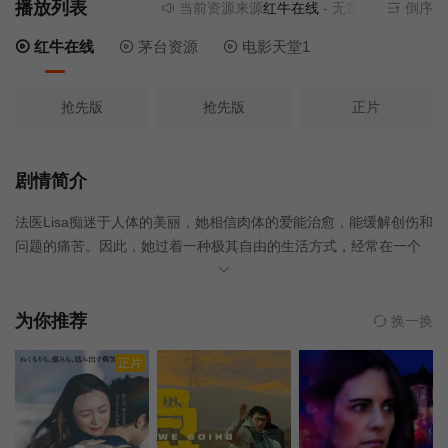
播放列表
当前资源来源
红牛在线
- 无需安装任何插件
倒序
红牛在线
茅台资源
电影天堂1
抢先版
抢先版
正片
剧情简介
法医Lisa痴迷于人体的美丽，她相信肉体的爱能治愈，能缓解创伤和
问题的痛苦。因此，她过着一种极其自由的生活方式，经常在一个
晚上进入随意的关系。但是有一天，丽莎面前的桌子上有一具女孩
的尸体，她前一天晚上和她一起过夜。受害者的尸体上印着一张不
知名男子的照片。。。
为你推荐
换一换
正片