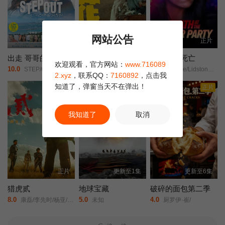
网站公告
HD中字
HD国语
正片
出走 哥哥的彼界
走马观花
晚宴上的死亡
欢迎观看，官方网站：
www.716089
10.0
6.0
7.0
STEP/OUT/にーにーのニライカナイ/
琚子轩/李聪/张越宁/高深/
Candice/Lidstone/卡梅伦·布罗德/马克·戴/Eden/Broda/Bryce/Wynter/玛蒂娜·奥尔蒂斯·路易斯/阿娜娜·里德瓦尔德/阮朴生/Jon/Welch/
2.xyz
，联系QQ：
7160892
，点击我
知道了，弹窗当天不在弹出！
剧集
正片
我知道了
取消
正片
更新至1集
更新至6集
猎虎贰
地球宝藏
破碎的面包第二季
8.0
5.0
4.0
康磊/李先时/杨亚/崔金迪/
未知
厨罗伊·崔/