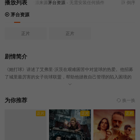
播放列表
当前资源来源
茅台资源
- 无需安装任何插件
倒序
茅台资源
正片
正片
剧情简介
《她打球》讲述了艾弗里·沃茨在艰难困苦中对篮球的热爱。他招募
了城里最厉害的女子街球联盟，帮助他拯救自己管理的陷入困境的
英格尔伍德社区中心，同时还要努力抚养自己七岁的女儿。《综
艺》撰稿
为你推荐
换一换
正片
正片
正片