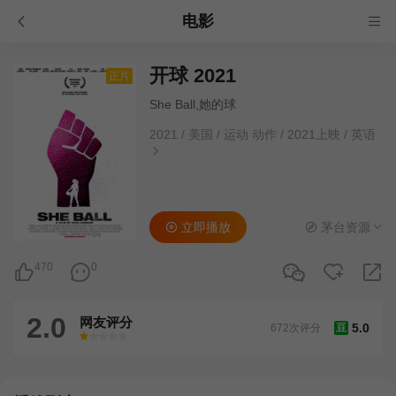
电影
开球 2021
正片
She Ball,她的球
2021
/
美国
/
运动 动作
/
2021上映
/
英语
立即播放
茅台资源
470
0
2.0
网友评分
5.0
672次评分
豆
很差
较差
还行
推荐
力荐