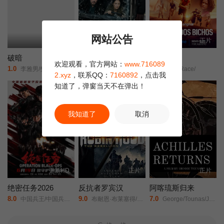
网站公告
更新HD
更新HD
正片
破暗
港城大劫案
野兽赛跑
欢迎观看，官方网站：
www.716089
1.0
4.0
1.0
李雅男/樊昱君/娄淇/蒋菲菲/
未知
Beast Race/
2.xyz
，联系QQ：
7160892
，点击我
知道了，弹窗当天不在弹出！
正片
我知道了
取消
更新HD
正片
正片
绝密任务2026
反抗者罗宾汉
阿喀琉斯归来
8.0
9.0
7.0
中国兵王/中国兵王·绝密任务/Operation Black-ops/
布耐恩·布莱塞得/马丁·福特/克里斯蒂安·奈恩/
George/Tounas/Jannis/Sky/