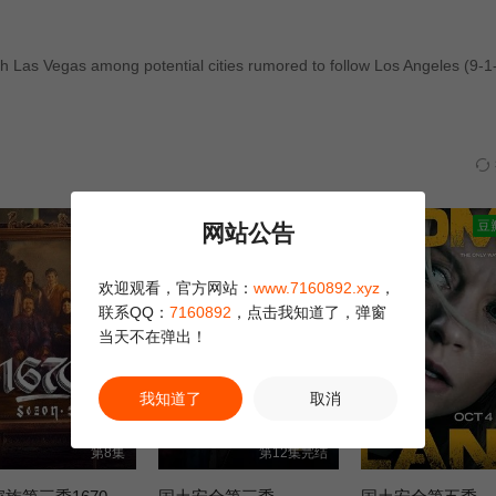
第16集
第17集
第18集
ith Las Vegas among potential cities rumored to follow Los Angeles (9-1
豆瓣高分
豆
网站公告
欢迎观看，官方网站：
www.7160892.xyz
，
联系QQ：
7160892
，点击我知道了，弹窗
当天不在弹出！
我知道了
取消
第8集
第12集完结