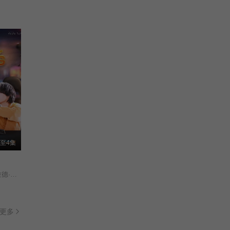
至4集
乔提帕·苏拉萨瓦/苏拉德·皮凌瓦/查卢彭·提坤朋提拉翁/拉差塔·皮澈肖特/瓦拉提普·基迪派山/纳缇萨勘·差洛特/贲·奔伽铭·格伦威尔/Jay·Sorathon·Chaloemlapsombut/
更多