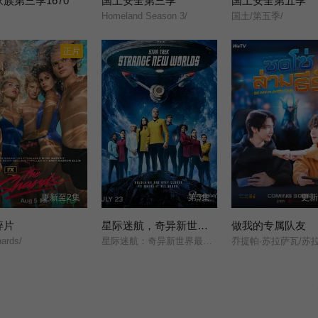
族第三季1670
国土安全第三季
国土安全第五季
Homeland Season 3/
国土/第五季/
正片
更新至2集
第3集
更新
碎片
星际迷航，奇异新世界第四季
做我的专属队友
ards/
星际迷航：奇异新世界最终季/