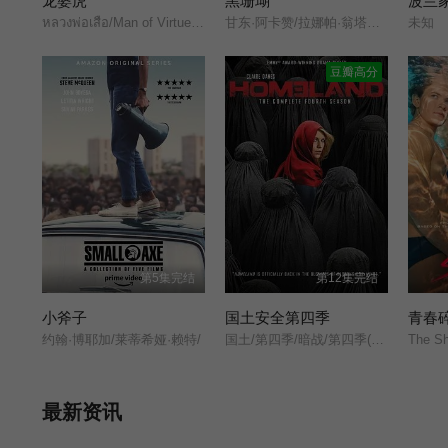
龙婆虎
黑珊瑚
波兰家
หลวงพ่อเสือ/Man of Virtue/Luang Pho Suea/
甘东·阿卡赞/拉娜帕·翁塔娜特/莫拉克·桑塔维/塔纳功·陂沙亚侬/玛妮娜·甘姆雯/帕拉查功·皮亚萨库乔/周·艮欧若戈·塔潘努特/松希·努诺卡空希/缓乐莉·格隆格侬/温拿·圭毕达/迪·威威迪·巴沃隆凯拉霆卡州恩/
未知
豆瓣高分
第5集完结
第12集完结
小斧子
国土安全第四季
青春
约翰·博耶加/莱蒂希娅·赖特/
国土/第四季/暗战/第四季(港)/
The Sh
最新资讯