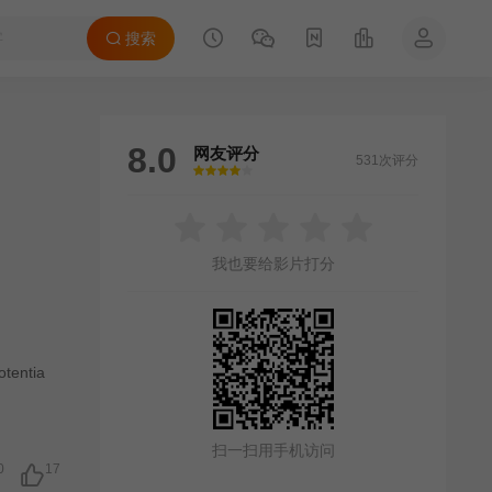
搜索
8.0
网友评分
531次评分
很差
较差
还行
推荐
力荐
我也要给影片打分
otentia
扫一扫用手机访问
0
17