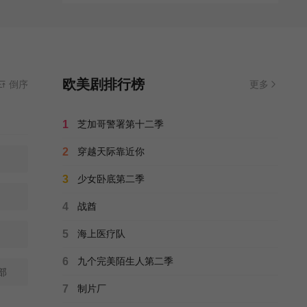
欧美剧排行榜
倒序
更多
1
芝加哥警署第十二季
2
穿越天际靠近你
3
少女卧底第二季
4
战酋
5
海上医疗队
6
九个完美陌生人第二季
部
7
制片厂