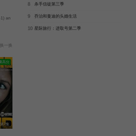
8
杀手信徒第三季
9
乔治和曼迪的头婚生活
-1) an
10
星际旅行：进取号第二季
换一换
瓣高分
第7集