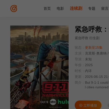
连续剧
首页
电影
专题
留言
紧急呼救：
紧急呼救 衍生剧
状态：
更新至15集
主演：
克里斯·奥唐纳
/
导演：
未知
年份：
2025
时长：
内详
更新：
2026-06-15 21
简介：
But 9-1-1 could
l cities rumored
立即播放