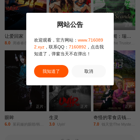
网站公告
更新HD
正片
正片
让爱回家
小鬼特工队3
Trustor丑闻：瑞典金融案内幕
欢迎观看，官方网站：
www.716089
8.0
6.0
9.0
周睿睿/周睿睿/
Ceyda/Kasabalı/费拉特·阿尔拜伦/
Inside the Trustor Scandal/Trustor/
2.xyz
，联系QQ：
7160892
，点击我
知道了，弹窗当天不在弹出！
我知道了
取消
正片
正片
正片
眼眸
生灵
奇怪的零食店钱天堂
6.0
3.0
7.0
茱莉娅的眼睛/韩版/Eyes/
Uyir/
钱天堂/The Mysterious Candy Store/