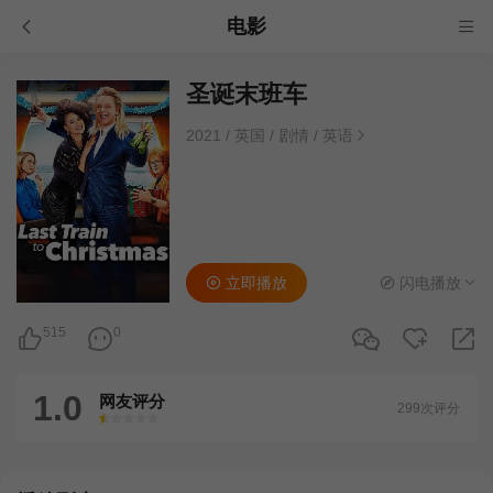
电影
圣诞末班车
2021
/
英国
/
剧情
/
英语
立即播放
闪电播放
515
0
1.0
网友评分
299次评分
很差
较差
还行
推荐
力荐