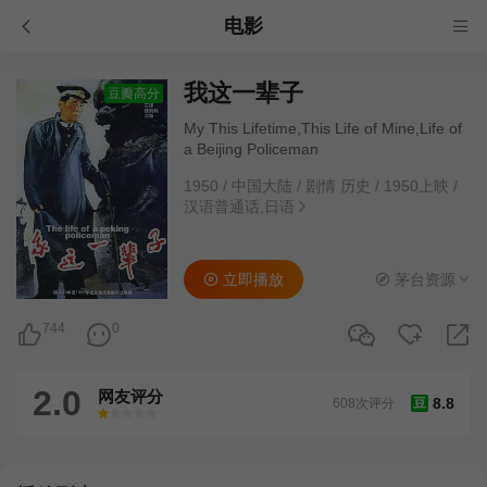
电影
我这一辈子
豆瓣高分
My This Lifetime,This Life of Mine,Life of
a Beijing Policeman
1950
/
中国大陆
/
剧情 历史
/
1950上映
/
汉语普通话,日语
立即播放
茅台资源
744
0
2.0
网友评分
8.8
608次评分
豆
很差
较差
还行
推荐
力荐