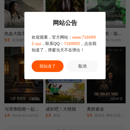
网站公告
正片
更新至2集
正片
热血大陈岛
万物有灵之林间铁甲
Trustor丑闻：瑞典金融案内幕
欢迎观看，官方网站：
www.716089
9.0
10.0
9.0
袁浩瑜/曹阳明珠/范事成/
未知
Inside the Trustor Scandal/Trustor/
2.xyz
，联系QQ：
7160892
，点击我
知道了，弹窗当天不在弹出！
正片
正片
我知道了
取消
全5集
全13集
HD中字
与谭弗朗斯一起回家
成长吧！大熊猫
离群索金
1.0
2.0
3.0
Home.at.Last.with.Tan.France/
未知
麦肯吉·弗依/肖恩·宾/奥德娅·拉什/