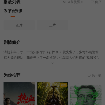
播放列表
当前资源来源
茅台资源
倒序
- 
茅台资源
正片
正片
剧情简介
清朝末年，才二十出头的“我”（石挥 饰）就失业了，多亏邻居巡警
赵大爷的帮助，我也当上了一名巡警，也就是人们常说的“臭脚巡”。
从这绰号您就知道，这个差事不好干。况且那些年兵荒马乱，民不
聊生，清政府、军阀、洋人、爱国青年、国民党……你方唱罢我登
场，把个老北京城搅得沸沸扬扬。我曾在秦大人府上当差，官老爷
为你推荐
换一换
的奢侈腐败算是看了个尽。五四运动时还结识了学生领袖申远，他
剧集
们为了新中国的崛起而不懈努力。我呢，一个社会底层的小老百
姓，只求守着老婆孩子过上几天安稳日子。但处在这个倒霉时代
下，老百姓哪有什么安生日子可言啊？本片根据老舍同名原著改
编。