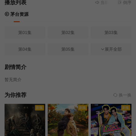
播放列表
当前资源来源
茅台资
倒序
茅台资源
第01集
第02集
第03集
第04集
第05集
第06集
展开全部
第07集
第08集
第09集
剧情简介
暂无简介
第10集
第11集
第12集
为你推荐
换一换
第13集
剧集
剧集
剧集