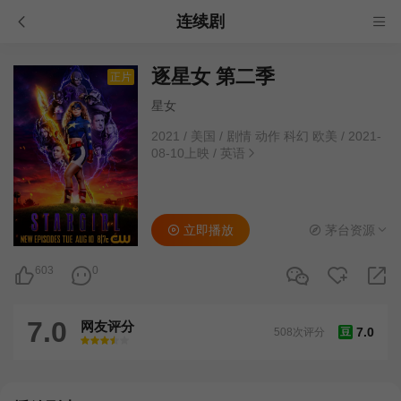
连续剧
逐星女 第二季
正片
星女
2021
/
美国
/
剧情 动作 科幻 欧美
/
2021-
08-10上映
/
英语
立即播放
茅台资源
603
0
7.0
网友评分
7.0
508次评分
豆
很差
较差
还行
推荐
力荐