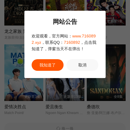
网站公告
全8集
更新至3集
更新至5集
龙之家族 第三季
第三心属
迷失于光
欢迎观看，官方网站：
www.716089
龙族前传(台)House/of/the/Dragon/Season/3/
Your Third/Thi Sam Khong Thoe/他的第三/
Lost to Light/
2.xyz
，联系QQ：
7160892
，点击我
正片
知道了，弹窗当天不在弹出！
我知道了
取消
更新至3集
更新至13集
全8集
爱情决胜点
爱且衡生
桑德坎
Match Point/
Ngoen Ngan Khwam Rak/
詹·亚曼/阿兰娜·布卢尔/阿莱桑德罗·普莱齐奥西/爱德·维斯特维克/约翰·汉纳/Madeleine/Price/萨穆埃莱·塞格雷托/Mark/Grosy/Gilberto/Gliozzi/Freddy/Drabble/安吉丽卡·德维/Marcus/Hodson/瑟吉·诺普科/Mauro/Aversano/Samuel/Kay/山内春彦/西蒙·里佐尼/Mattia/Sonnino/Giulia/Fraschetti/Franklin/Gilberto/Gaiozzi/Anja/Bourdais/
换一换