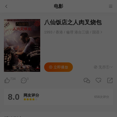
电影
八仙饭店之人肉叉烧包
1993
/
香港
/
倫理 港台三级
/
国语
立即播放
无尽①
734
0
8.0
网友评分
658次评分
很差
较差
还行
推荐
力荐