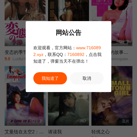
下当年香港电影金像奖最佳男主角，成为香港电影史上第一个凭三
级片拿奖的影帝。
网站公告
伦理片
伦理片
HD中字
欢迎观看，官方网站：
www.716089
变态的季节
菲律宾爱经
白衣天使的故事：下流的行为
2.xyz
，联系QQ：
7160892
，点击我
9.0
10.0
6.0
Lustful Prototyping: The Writer’s Taboo Observation/
Kamasutra/2(暂定英名)/
Hakui monogatari: okasu!/Story of White Coat: Indecent Acts/白衣物語/淫す！/
知道了，弹窗当天不在弹出！
我知道了
取消
HD中字
HD
正片
艾曼纽在太空2：欲望世界
请读我
轻佻之心