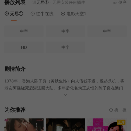
播放列表
当前资源来源
无尽①
- 无需安装任何插件
倒序
无尽①
红牛在线
电影天堂1
中字
中字
中字
HD
中字
剧情简介
1978年，香港人陈子良（黄秋生饰）向人借钱不遂，遂起杀机，将
老友阿强烧死后潜逃回大陆。多年后化名为王志恒的陈子良在澳门
做老板，经营八仙饭店。一日澳门警局李探长（李修贤饰）接到海
边的报案，到达现场发现一袋断肢。被海水浸泡许久的残肢已经无
法辨认。八仙饭店总是接到来自大陆寄给郑临的信，同时警察局也
为你推荐
换一换
接到大陆寻找郑临的寻亲信，而郑临正是八仙饭店以前的老板，而
正片
他们全家人已经神秘失踪。王志恒形迹可疑，李探长遂率领全组人
员跟踪监视，最终发现了一个天大秘密......片中黄秋生演技精湛，夺