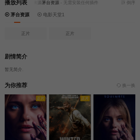
播放列表
当前资源来源
茅台资源
- 无需安装任何插件
倒序
茅台资源
电影天堂1
正片
正片
剧情简介
暂无简介.
为你推荐
换一换
正片
正片