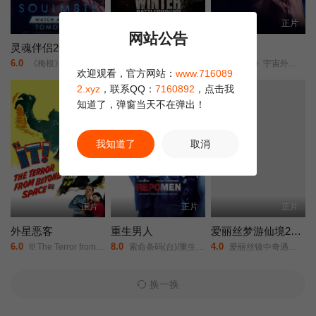
HD
正片
正片
网站公告
灵魂伴侣2026
冬季：战场
灵魂伴侣
6.0
2.0
1.0
《梅根》宇宙外传/夺魂伴侣/
Winter: Battleground/
《梅根》宇宙外传/夺魂伴侣/
欢迎观看，官方网站：
www.716089
2.xyz
，联系QQ：
7160892
，点击我
正片
知道了，弹窗当天不在弹出！
我知道了
取消
正片
正片
正片
外星恶客
重生男人
爱丽丝梦游仙境2：镜中奇遇记
6.0
8.0
4.0
It! The Terror from Beyond Space/
索命条码(台)/重生曼波/回收人/追讨人/Repossession Men/
爱丽丝镜中奇遇记/爱丽丝梦游仙境2：穿越魔镜(港)/魔境梦游：时光怪客(台)/Alice in Wonderland: Through the Looking Glass/
换一换