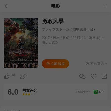
电影
勇敢风暴
ブレイブストーム / 機甲風暴（台）
2017
/
日本
/
科幻
/
2017-11-10(日本)上
映
/
日语
立即播放
茅台资源
238
0
6.0
网友评分
4.9
165次评分
豆
很差
较差
还行
推荐
力荐