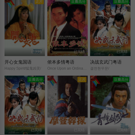
正片
豆瓣高分
豆瓣高分
已完结
已完结
已完结
开心女鬼国语
侬本多情粤语
决战玄武门粤语
Happy Spirit/猛鬼凶灵/
Once Upon an Ordinary Girl/
결전현무문/
豆瓣高分
正片
豆瓣高分
已完结
已完结
已完结