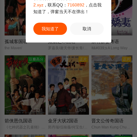
2.xyz
，联系QQ：
7160892
，点击我
知道了，弹窗当天不在弹出！
我知道了
取消
已完结
已完结
已完结
孤城客国语
婚姻乏术国语
家有娇妻粤语
the Maver/
罗嘉良/谢天华/麦长青/苏玉华/胡杏儿/苑琼丹/袁彩云/黄德斌/于洋/周骢/
It&#039;s A Long Way Home/
豆瓣高分
正片
正片
已完结
已完结
已完结
箭侠恩仇国语
金牙大状2国语
晋文公传奇国语
《七种武器之孔雀翎》改编/
郑丹瑞/伍咏薇/何宝生/梁艺龄/崔嘉宝/黄一飞/张国强/关海山/黎汉持/
Chun Man Kung Chuen Ki/Triumph of A Nation/