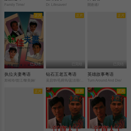
Family Time/
Dr. Lifesaver/
開創者/
正片
正片
正片
已完结
已完结
已完结
执位夫妻粤语
钻石王老五粤语
英雄故事粤语
郑裕玲/曾江/黎美娴/
吴启华/毛舜筠/蓝洁瑛/吴镇宇/刘美娟/商天娥/鲍方/夏萍/
Turn Around And Die/
正片
正片
正片