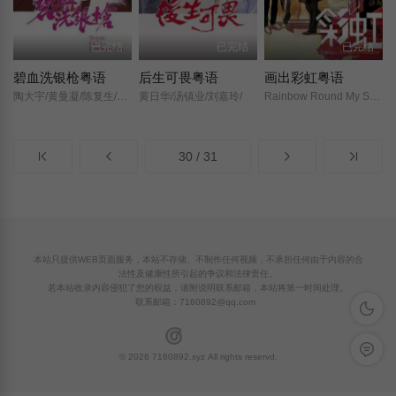
已完结
已完结
已完结
碧血洗银枪粤语
后生可畏粤语
画出彩虹粤语
陶大宇/黄曼凝/陈复生/鲍伟亮/虞天伟/邓汝超/梁洁华/朱铁和/白茵/谈庆泉/陈立品/罗青浩/廖骏雄/徐广林/苏汉生/曾玮明/龙天生/郑家生/谭一清/何璧坚/麦子云/
黄日华/汤镇业/刘嘉玲/
Rainbow Round My Shoulder/
30 / 31
本站只提供WEB页面服务，本站不存储、不制作任何视频，不承担任何由于内容的合
法性及健康性所引起的争议和法律责任。
若本站收录内容侵犯了您的权益，请附说明联系邮箱，本站将第一时间处理。
联系邮箱：
7160892@qq.com
深色模
留言反
© 2026 7160892.xyz All rights reservd.