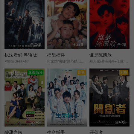
全25集
全22集
全4集
执法者们 粤语版
福星福将
谁是陈凯欣
Prism Breaker/
何家勁/唐娜/徐乃麟/王玉玲/
郑人硕/蔡淑臻/薛仕凌/尹昭德/赵逸岚/余晋/阮柏皓/蔡承邑/徐丽云/
豆瓣高分
剧集
剧集
全24集
全16集
全40集
酸甜之味
生命捕手
开创者