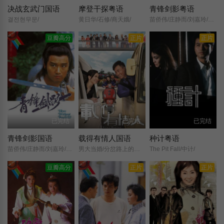
决战玄武门国语
摩登干探粤语
青锋剑影粤语
결전현무문/
黄日华/石修/商天娥/
苗侨伟/庄静而/刘嘉玲/陈荣峻/郭锋/刘兆铭/刘丹/严秋华/吴孟达/杨盼盼/
豆瓣高分
正片
正片
已完结
已完结
已完结
青锋剑影国语
载得有情人国语
种计粤语
苗侨伟/庄静而/刘嘉玲/陈荣峻/郭锋/刘兆铭/刘丹/严秋华/吴孟达/杨盼盼/
男大当婚/分岔路上的他和她/Rear Mirror/
The Pit Fall/中计/
豆瓣高分
正片
正片