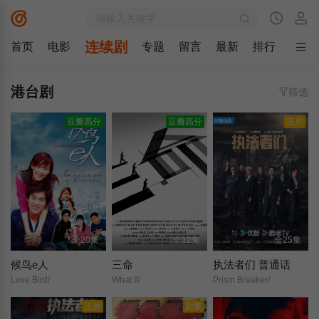
连续剧
首页
电影
专题
留言
最新
排行
港台剧
筛选
豆瓣高分
豆瓣高分
正片
全20集
全12集
全25集
候鸟e人
三命
执法者们 普通话
Love Bird/
What If/
Prism Breaker/
正片
剧集