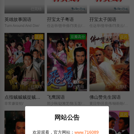
已完结
已完结
已完结
英雄故事国语
孖宝太子粤语
孖宝太子国语
Turn Around And Die/
任达华/曾华倩/邝美云/邵美琪/林立三/廖启智/陈丽斯/李香琴/蓝天/胡渭康/郭锋/吴孟达/鲍方/黄一飞/廖安丽/陈嘉贤/孙季卿/朱铁和/谭一清/俞明/何贵林/许逸华/上官玉/梅兰/博君/吴华山/曹济/梁少狄/吴家丽/曾道美/曾慧云/吴业光/郑少萍/陈淑谊/余慕莲/凌汉/叶丽霞/黎耀祥/麦子云/白兰/廖骏雄/虞天伟/徐广林/
任达华/曾华倩/邝美云/邵美琪/林立三/廖启智/陈丽斯/李香琴/蓝天/胡渭康/郭锋/吴孟达/鲍方/黄一飞/廖安丽/陈嘉贤/孙季卿/朱铁和/谭一清/俞明/何贵林/许逸华/上官玉/梅兰/博君/吴华山/曹济/梁少狄/吴家丽/曾道美/曾慧云/吴业光/郑少萍/陈淑谊/余慕莲/凌汉/叶丽霞/黎耀祥/麦子云/白兰/廖骏雄/虞天伟/徐广林/
正片
豆瓣高分
正片
已完结
已完结
已完结
点指贼贼贼捉贼国语
飞鹰国语
佛山赞先生国语
非常嫌疑犯/
郑少秋/赵雅芝/陈玉莲/董玮/关海山/苏杏璇/苗侨伟/刘丹/
黄日华/吕良伟/杨盼盼/欧阳佩珊/刘丹/关海山/石坚/秦煌/陈敏儿/张翼/江毅/张活游/何贵林/高雄/甘国卫/刘国诚/黄文慧/
正片
正片
正片
网站公告
欢迎观看，官方网站：
www.716089