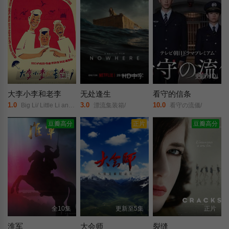
正片
HD中字
更新HD
大李小李和老李
无处逢生
看守的信条
1.0
3.0
10.0
Big Li/ Little Li and Old Li/
漂流集装箱/
看守の流儀/
豆瓣高分
正片
豆瓣高分
全10集
更新至5集
正片
淮军
大会师
裂缝