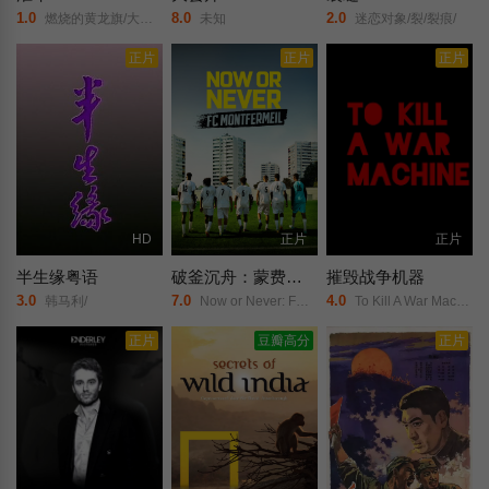
1.0
8.0
2.0
燃烧的黄龙旗/大清淮军/凤凰大视野-大清淮军/
未知
迷恋对象/裂/裂痕/
正片
正片
正片
HD
正片
正片
半生缘粤语
破釜沉舟：蒙费梅伊足球队
摧毁战争机器
3.0
7.0
4.0
韩马利/
Now or Never: FC Montfermeil/
To Kill A War Machine/
正片
豆瓣高分
正片