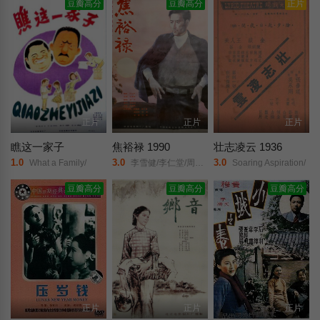
豆瓣高分
豆瓣高分
正片
正片
正片
正片
瞧这一家子
焦裕禄 1990
壮志凌云 1936
1.0
3.0
3.0
What a Family/
李雪健/李仁堂/周宗印/田元/张英/芦珊/梁音/邓雪松/
Soaring Aspiration/
豆瓣高分
豆瓣高分
豆瓣高分
正片
正片
正片