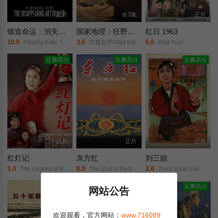
正片
全3集
正片
锻造命运：消失的艺术品经销商
国家地理：狂野印度
红日 1963
10.0
3.0
6.0
Forging Fate: The Disappearing Art Dealer/
印度在野/Wild India/
Red Sun/
豆瓣高分
豆瓣高分
豆瓣高分
正片
正片
正片
红灯记
东方红
刘三姐
1.0
8.0
2.0
The Legend of the Red Lantern/
The East Is Red/
Third Sister Liu/
正片
正片
豆瓣高分
网站公告
欢迎观看，官方网站：
www.716089