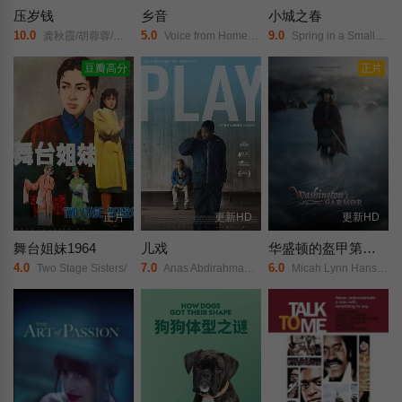
压岁钱
乡音
小城之春
10.0
5.0
9.0
龚秋霞/胡蓉蓉/黎明晖/
Voice from Hometown/Hometown Accent/Country Couple/
Spring in a Small Town/Le printemps d&#039;une petite ville/
豆瓣高分
正片
正片
更新HD
更新HD
舞台姐妹1964
儿戏
华盛顿的盔甲第一卷：旅程
4.0
7.0
6.0
Two Stage Sisters/
Anas Abdirahman/Sebastian Blyckert/Yannick Diakité/Sebastian Hegmar/
Micah Lynn Hanson/Adelaide Aglio/Greysen Conley/Miguel Andrews/Timothy Perez-Ross/