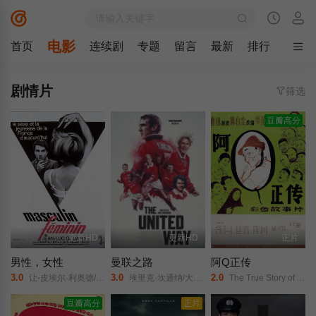
电影
首页
连续剧
专题
留言
最新
排行
剧情片
筛选
豆瓣高分
更新HD
更新HD
正片
男性，女性
曼联之路
阿Q正传
3.0
3.0
2.0
让-皮埃尔·利奥德/香妲儿·戈雅/玛尔琳·若贝尔/Michel Debord/卡特琳-伊莎贝尔·迪波尔/埃娃-布里特·斯特兰德贝里/比耶·马尔姆斯滕/
埃里克·坎通纳/大卫·贝克汉姆/奥莱·索尔斯克亚/瑞恩·吉格斯/尼基·巴特/Ron Atkinson/
The True Story of Ah Q/
豆瓣高分
正片