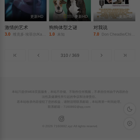
更新HD
更新HD
更新HD
激情的艺术
狗狗体型之谜
对我说
3.0
1.0
7.0
维克多·埃菲尔/Katie Reese/格雷格·韦纳/安德里亚·康特/Brandi Huzzie/杰西·卡马乔/Christine Allocca/Christine M Gervais/Essex O&#039;Brien/Luis Antonio/Renata Bresciani/Yves-Marc Cinevert/Gloria R. de los Reyes/
未知
Don Cheadle/Chiwetel Ejiofor/
310 / 369
本站只提供WEB页面服务，本站不存储、不制作任何视频，不承担任何由于内容的合
法性及健康性所引起的争议和法律责任。
若本站收录内容侵犯了您的权益，请附说明联系邮箱，本站将第一时间处理。
联系邮箱：
7160892@qq.com
深色模
留言反
© 2026 7160892.xyz All rights reservd.