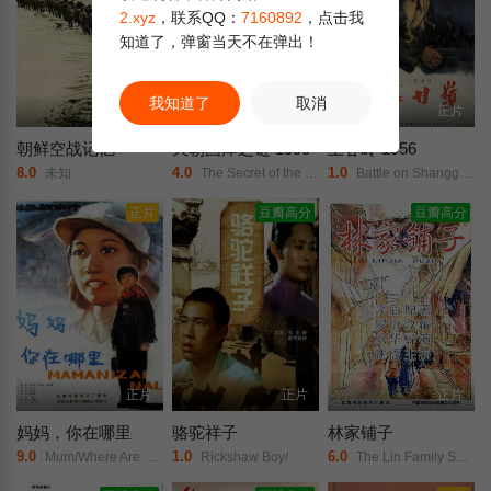
2.xyz
，联系QQ：
7160892
，点击我
知道了，弹窗当天不在弹出！
我知道了
取消
全5集
正片
正片
朝鲜空战记忆
天朝国库之谜 1990
上甘岭 1956
8.0
4.0
1.0
未知
The Secret of the Treasury/
Battle on Shangganling Mountain/The Battle of Triangle Hill/Battle of Shangganling/上甘岭战役/
正片
豆瓣高分
豆瓣高分
正片
正片
正片
妈妈，你在哪里
骆驼祥子
林家铺子
9.0
1.0
6.0
Mum/Where Are You?/
Rickshaw Boy/
The Lin Family Shop/