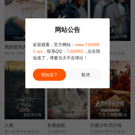
对。而对大哥哥陈桉的关怀，重点高中内部因为保送名额的激烈竞
争、好朋友米乔的去世。余周周一直用一颗阳光善良、积极进取的
第22集
第23集
第24集
心，面对身边的变故，快速成长。高中毕业，曲终人散，青春不
朽。
网站公告
第25集
第26集
第27集
更新第06集
更新至10集
全24集
欢迎观看，官方网站：
www.716089
第28集
第29集
第30集完结
我的鸵鸟先生
我以纸人镇百鬼
长歌莫问
2.xyz
，联系QQ：
7160892
，点击我
My Mr. Ostrich/
苏木/苏远山/
蔡正杰/杨子菲/王坤炎/刘美辰/李会长/李子雄/孟西/鲍大志/白凯南/斯外戈/
知道了，弹窗当天不在弹出！
我知道了
取消
更新第10集
更新至20集
更新至8集
人鱼
长夜如歌
大唐少年天行传
樊少皇/再米热/骆达华/李若希/田浩宁/唐鑫/
云归槿时安/
王培熙/卢思宇/石夏沫/汪轩宇/