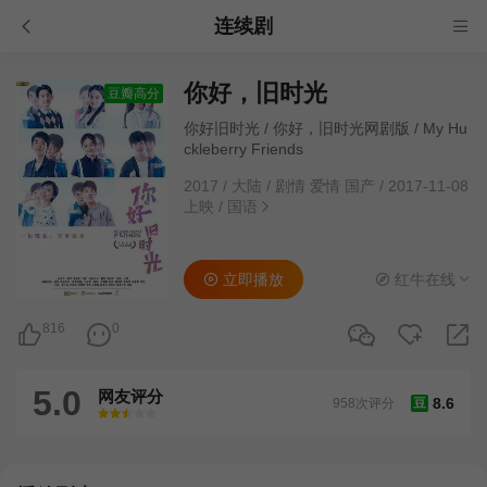
连续剧
你好，旧时光
豆瓣高分
你好旧时光 / 你好，旧时光网剧版 / My Hu
ckleberry Friends
2017
/
大陆
/
剧情 爱情 国产
/
2017-11-08
上映
/
国语
立即播放
红牛在线
816
0
5.0
网友评分
8.6
958次评分
豆
很差
较差
还行
推荐
力荐