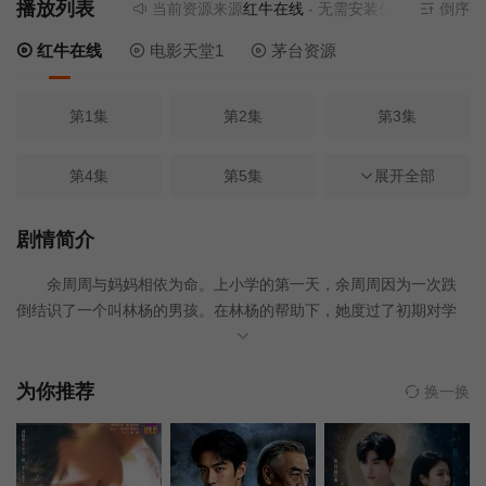
播放列表
当前资源来源
红牛在线
- 无需安装任何插件
倒序
红牛在线
电影天堂1
茅台资源
第1集
第2集
第3集
第4集
第5集
展开全部
第6集
第7集
第8集
第9集
剧情简介
余周周与妈妈相依为命。上小学的第一天，余周周因为一次跌
第10集
第11集
第12集
倒结识了一个叫林杨的男孩。在林杨的帮助下，她度过了初期对学
校的不适，两人也成为了好朋友。然而因为一些流言，林杨却被父
第13集
第14集
第15集
母要求远离余周周。对于林杨的疏远，余周周学会了假装不在乎。
初中，余周周逃离了林杨和曾经的同学，逐渐放开手脚如鱼得
为你推荐
换一换
水，最终如愿考上省重点振华高中。与林杨在振华的重逢，不知道
第16集
第17集
第18集
是悲是喜。因为林杨巧合的一个电话，余周周的命运再次被改变。
林杨的愧疚、急于弥补以及说不清的感情，都让余周周不知如何应
第19集
第20集
第21集