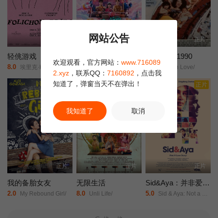
网站公告
HD
正片
正片
轻佻游戏
莫兰舞团
新潮恋爱 1990
欢迎观看，官方网站：
www.716089
8.0
5.0
9.0
埃里克·K·布利安/凯瑟琳·沙博/Erin/Carter/Sarah/Chouinard-Poirier/娜塔莉·古帕尔/Rose-Anne/Déry/萨米尔·菲鲁兹/Carolanne/Foucher/艾甜·加罗伊/安布雷·贾布兰/Fayolle/Jean/Jr./Nicolas/Krief/Jacques/L'Heureux/ève/Landry/朱莉·勒布勒东/阿加莎·勒杜/Simone/Ledoux/索菲·勒图讷尔/弗罗伦斯·布莱恩/Antonin/Mousseau-Rivard/
阿丽莎拉·翁差丽/Sitthiphon/Disamoe/
Modern Love/
2.xyz
，联系QQ：
7160892
，点击我
知道了，弹窗当天不在弹出！
正片
正片
正片
我知道了
取消
正片
正片
正片
我的备胎女友
无限生活
Sid&Aya：并非爱情故事
2.0
8.0
5.0
My Rebound Girl/
Unli Life/
Sid & Aya: Not a Love Story/