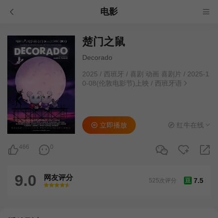
电影
楚门之鼠
Decorado
2025
/
西班牙
/
喜剧 动画 喜剧片
/
2025-1
0-08(伦敦电影节)上映
/
西班牙语
立即播放
红牛在线
466
0
9.0
网友评分
7.5
525次评分
豆
很差
较差
还行
推荐
力荐