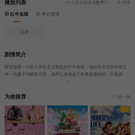
播放列表
当前资源来源
红牛在线
- 无需安装
倒序
红牛在线
茅台资源
正片
剧情简介
阿诺德是一只陷入存在主义危机的中年老鼠，他始终生活在怀疑之
中：与妻子玛丽亚不同，他早已觉得这个世界是虚假的、不真实
的，就像一场布景。为了反抗社会，阿诺德决定直面他所谓的“朋
友”、邻居、医生，甚至掌控一切的“万能公司”ACME，当他意识到
所有怀疑都是真的，且无法逃离这个噩梦般的世界时，他彻底崩溃
为你推荐
换一换
了。精疲力竭的他最终放弃抵抗，接受了命运，成为ACME的模范公
正片
民。但是功夫不负有心人，在已故挚友拉米罗的幽灵和被社会排斥
的蘑菇先生的帮助下，阿诺德和玛丽亚策划了一个狡猾的计划：逃
离小镇，摆脱ACME的社会与经济控制，