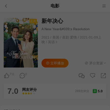
电影
新年决心
正片
A New Year&#039;s Resolution
2021
/
美国
/
喜剧 爱情
/
2021-01-09上
映
/
英语
立即播放
茅台资源
711
0
7.0
网友评分
5.0
289次评分
豆
很差
较差
还行
推荐
力荐