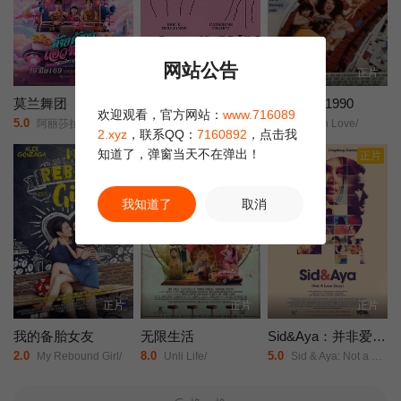
面……
网站公告
正片
正片
正片
莫兰舞团
轻佻游戏
新潮恋爱 1990
欢迎观看，官方网站：
www.716089
5.0
8.0
9.0
阿丽莎拉·翁差丽/Sitthiphon/Disamoe/
埃里克·K·布利安/凯瑟琳·沙博/Erin/Carter/Sarah/Chouinard-Poirier/娜塔莉·古帕尔/Rose-Anne/Déry/萨米尔·菲鲁兹/Carolanne/Foucher/艾甜·加罗伊/安布雷·贾布兰/Fayolle/Jean/Jr./Nicolas/Krief/Jacques/L'Heureux/ève/Landry/朱莉·勒布勒东/阿加莎·勒杜/Simone/Ledoux/索菲·勒图讷尔/弗罗伦斯·布莱恩/Antonin/Mousseau-Rivard/
Modern Love/
2.xyz
，联系QQ：
7160892
，点击我
知道了，弹窗当天不在弹出！
正片
正片
正片
我知道了
取消
正片
正片
正片
我的备胎女友
无限生活
Sid&Aya：并非爱情故事
2.0
8.0
5.0
My Rebound Girl/
Unli Life/
Sid & Aya: Not a Love Story/