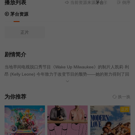
播放列表
当前资源来源
茅台资源
- 无需安装
倒序
茅台资源
正片
剧情简介
当地早间电视脱口秀节目《Wake Up Milwaukee》的制片人凯莉·利
昂 (Kelly Leone) 今年致力于改变节目的颓势——她的努力得到了回
报——但却牺牲了与朋友相处的时间。这段时间也牺牲了她长期的
目标，即在更大的市场（如芝加哥）从事新闻制作人的生活。因
此，在新年前夜，在好朋友 AJ、丽莎和杰克逊的压力下，她做出了
为你推荐
换一换
新年决心，同意参加任何社交活动，无论什么活动，这个决心远远
正片
超出了她的舒适区，通常只做那些她觉得舒服、成功概率高的事
情。这个决心的截止日期是她一个月后的三十岁生日。令她懊恼的
是，她的制作团队正在为该节目寻找一个延伸的新年故事，决定跟
踪她一个月内实现这个决心的进展。这个决心恰逢凯莉与汤姆见