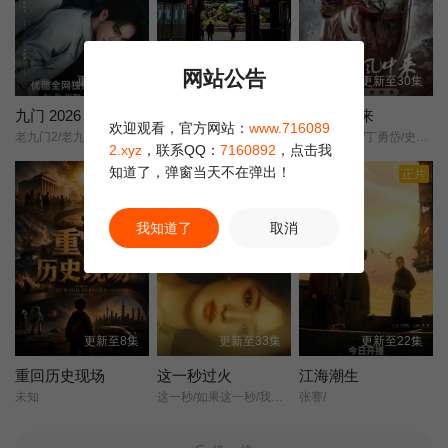
漫，烟火传情，沉浸式体验了地道的中国...
网站公告
更新至15集
全10集
更新至30集
九门 2026
十大避暑名城2026
兵自风中来
欢迎观看，官方网站：
www.716089
老九门2/老九门贰/
未知
欧豪/蓝盈莹/丁勇岱/史兰芽/
2.xyz
，联系QQ：
7160892
，点击我
知道了，弹窗当天不在弹出！
剧集
正片
正片
我知道了
取消
更新至8集
更新至33集
更新至22集
重回历史现场
这一秒过火
江海潮生
未知
这一秒/如果这一秒/我没遇见你/
张謇/