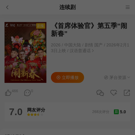
连续剧
《首席体验官》第五季“闹
剧集
新春”
2026
/
中国大陆
/
剧情 国产
/
2026年2月1
3日上映
/
汉语普通话
立即播放
茅台资源
466
0
7.0
网友评分
5.0
268次评分
豆
很差
较差
还行
推荐
力荐