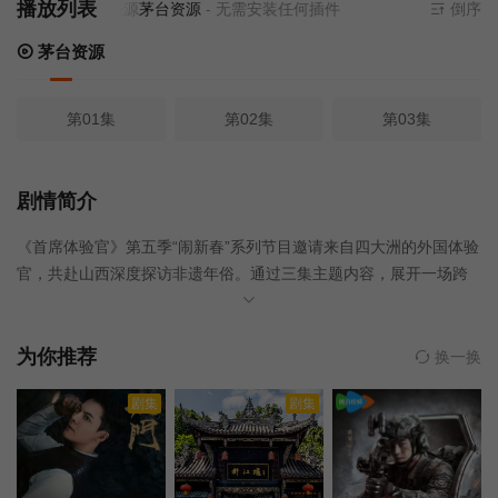
播放列表
当前资源来源
茅台资源
- 无需安装任何插件
倒序
茅台资源
第01集
第02集
第03集
剧情简介
《首席体验官》第五季“闹新春”系列节目邀请来自四大洲的外国体验
官，共赴山西深度探访非遗年俗。通过三集主题内容，展开一场跨
越文化的春节之旅：《寻龙记》：探访山西晋城陵川平城纸龙非遗
技艺，解锁全纸活麟等独门工艺，探寻东街红龙、北街乌龙的浪漫
传说，看双龙一年一度相会，感受融于民俗的中式浪漫，读懂刻在
为你推荐
换一换
年味里的非遗传承与民族精神。《社火超市》：体验团来到山西晋
剧集
剧集
城高平的 “社火超市”，沉浸体验民间社火，欢乐无限，从外国友人
对社火技艺的好奇尝试，到对中国传统文化的认同与喜爱，片子生
动诠释了文化无国界，社火这一古老的非遗项目，正以开放的姿
态，向世界传递着中国春节的温暖与活力。《春节“馍”样》：手捏浪