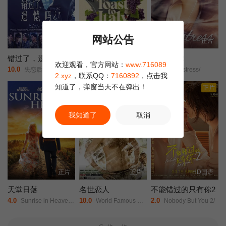
网站公告
HD国语
正片
正片
错过了，遗憾吗？
为意大利干杯
情妇 2012
欢迎观看，官方网站：
www.716089
10.0
3.0
4.0
失恋后也不必做的12件事/Be Yourself/
托里·德维托/威尔·坎普/莉莉·奈特/
The Mistress/
2.xyz
，联系QQ：
7160892
，点击我
知道了，弹窗当天不在弹出！
正片
正片
正片
我知道了
取消
正片
正片
HD国语
天堂日落
名世恋人
不能错过的只有你2
4.0
10.0
2.0
Sunrise in Heaven/His Sunrise My Sunset/
World Famous Lover/
Nobody But You 2/