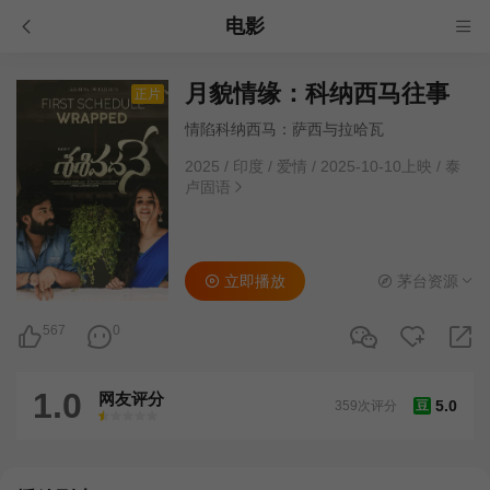
电影
月貌情缘：科纳西马往事
正片
情陷科纳西马：萨西与拉哈瓦
2025
/
印度
/
爱情
/
2025-10-10上映
/
泰
卢固语
立即播放
茅台资源
567
0
1.0
网友评分
5.0
359次评分
豆
很差
较差
还行
推荐
力荐