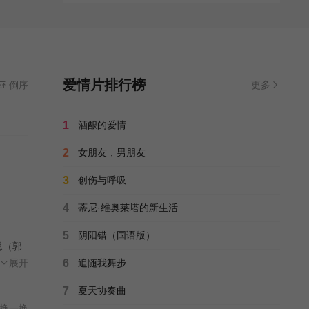
爱情片排行榜
倒序
更多
1
酒酿的爱情
2
女朋友，男朋友
3
创伤与呼吸
4
蒂尼·维奥莱塔的新生活
5
阴阳错（国语版）
思（郭
惜。可
展开
6
追随我舞步
7
夏天协奏曲
换一换