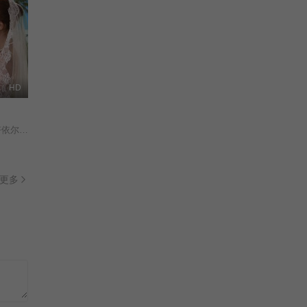
HD
杨梓瑶/
更多