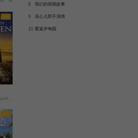
8
我们的假期故事
9
花心儿郎不浪情
正片
10
重返伊甸园
正片
y Sunset/
正片