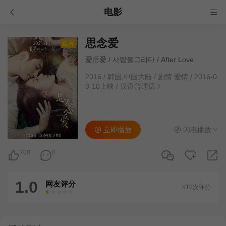
电影
思念爱
正片
爱后爱 / 사랑을그리다 / After Love
2016
/
韩国,中国大陆
/
剧情 爱情
/
2016-0
3-10上映
/
汉语普通话
立即播放
闪电播放
708
0
1.0
网友评分
510次评分
很差
较差
还行
推荐
力荐