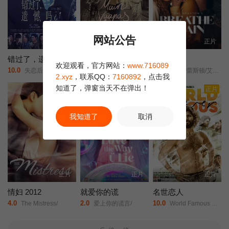
网站公告
HD国语
正片
正片
错过了，遗憾吗？
我会回来的
再度呼吸
欢迎观看，官方网站：
www.716089
10.0
5.0
7.0
失恋后也不必做的12件事/Be Yourself/
迪尔吉特·多桑/纳萨鲁丁·沙/维当·雷纳/沙尔瓦里·瓦格/Manish/Chaudhari/沙尤尼·古普塔/芭比塔·卡普/拉贾特·卡普尔/Vinod/Nagpal/莉娜·夏尔马/Yo/Yo/Honey/Singh/安妮娜·苏哈尼/桑贾伊·萨里/
唐妮·布蕾斯顿/艾森斯·阿特金斯/
2.xyz
，联系QQ：
7160892
，点击我
知道了，弹窗当天不在弹出！
正片
正片
我知道了
取消
正片
正片
正片
情妇 2012
就爱你的谎
名世恋人
4.0
2.0
10.0
The Mistress/
爱上你的谎言/
World Famous Lover/