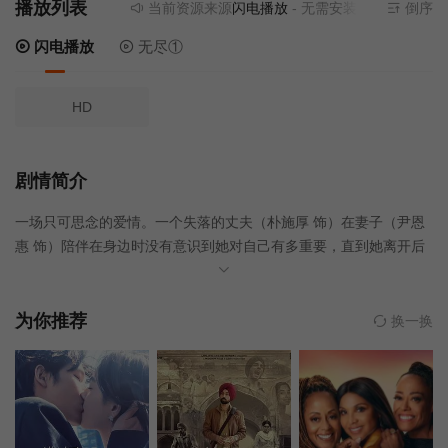
播放列表
当前资源来源
闪电播放
- 无需安装任何插件
倒序
闪电播放
无尽①
HD
剧情简介
一场只可思念的爱情。一个失落的丈夫（朴施厚 饰）在妻子（尹恩
惠 饰）陪伴在身边时没有意识到她对自己有多重要，直到她离开后
才追悔莫及。丈夫带着对妻子的思念与眷恋来到韩国，踏上一场名
为思念的旅途……在丈夫的前半生中，妻子用“生命”表达她对丈夫的
爱恋，而当妻子意外身亡之后，丈夫则是用后半生来表达他的爱
为你推荐
换一换
恋。