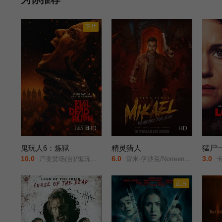
正片
HD
HD
鬼玩人6：炼狱
精灵猎人
猛尸
10.0
6.0
3.0
尸变焚场(台)/鬼玩人6：燃烧/鬼玩人崛起衍生电影/
雷米·伊沙克/Norreen/Iman/
卡拉·古奇诺///凯瑟琳·伊莎贝尔//
正片