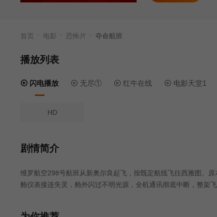
首页
电影
恐怖片
夺命航班
播放列表
闪电播放
无尽①
红牛在线
电影天堂1
HD
剧情简介
维罗航空298号航班从新奥尔良起飞，按既定航线飞往西雅图。
舱仪表接连失灵，舱外闪过不明光源，全机通讯彻底中断，整架飞
噩梦的边界逐渐模糊，外星势力的恶意渗透愈发明显。被困在密闭
舱系统，一边直面步步紧逼的未知威胁，在狭窄的机舱里争夺一线
为你推荐