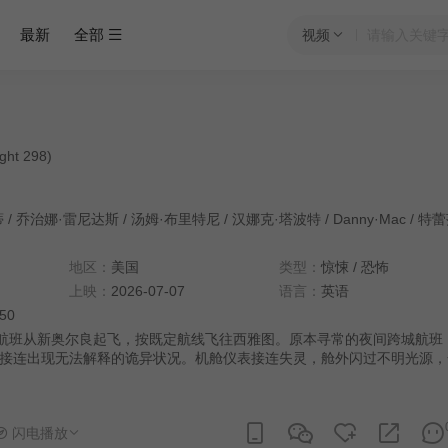
最新
全部
视频
ght 298)
蒂
/
乔治娜·雷尼达斯
/
汤姆·布里特尼
/
汉娜克·塔波特
/
Danny·Mac
/
特蕾莎·森登
地区：
美国
类型：
惊悚
/
恐怖
上映：
2026-07-07
语言：
英语
:50
号航班从新奥尔良起飞，按既定航线飞往西雅图。原本寻常的夜间跨城航班
接连出现无法解释的诡异状况。机舱仪表接连失灵，舱外闪过不明光源，
架飞机与地面完全失联。随着事态不断升级，超自然异象在舱内接连浮现
渐模糊，外星势力的恶意渗透愈发明显。被困在密闭机舱里的乘客与机组
的绝境中，一边对抗接连失控的机舱系统，一边直面步步紧逼的未知威胁
闪电播放
一线生机。