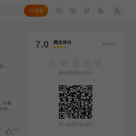
搜索
7.0
网友评分
8次评分
很差
较差
还行
推荐
力荐
·加西亚
/
戴恩·怀特·奥哈拉
/
莫莉·贝尔·赖特
/
Anton·Trendafilov
我也要给影片打分
，在攀
全机通
，现实
人员，
扫一扫用手机访问
，在狭
0
717