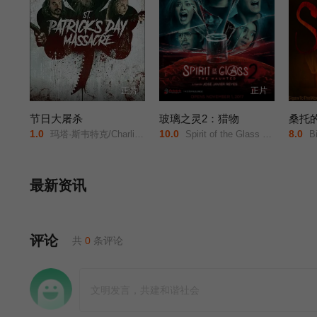
正片
正片
节日大屠杀
玻璃之灵2：猎物
桑托
1.0
10.0
8.0
玛塔·斯韦特克/Charlie/Bond/
Spirit of the Glass 2: The Hunted/
Bi
最新资讯
评论
共
0
条评论