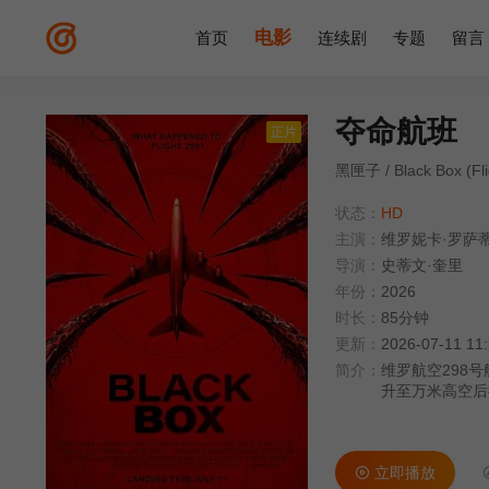
电影
首页
连续剧
专题
留言
夺命航班
正片
黑匣子 / Black Box (Fli
状态：
HD
主演：
维罗妮卡·罗萨
导演：
史蒂文·奎里
年份：
2026
时长：
85分钟
更新：
2026-07-11 11
简介：
维罗航空298
升至万米高空后
讯彻底中断，整
与噩梦的边界逐
在完全孤立无援
立即播放
窄的机舱里争夺