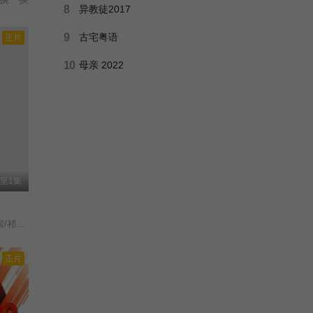
8
异教徒2017
9
古宅粤语
正片
10
母亲 2022
至1集
张珊珊/
正片