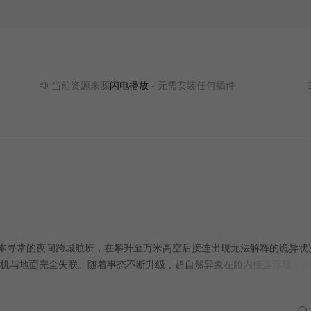
当前资源来源
闪电播放
- 无需安装任何插件
原本寻常的夜间跨城航班，在攀升至万米高空后接连出现无法解释的诡异状
机与地面完全失联。随着事态不断升级，超自然异象在舱内接连浮现，现
机舱里的乘客与机组人员，在完全孤立无援的绝境中，一边对抗接连失控
生机。