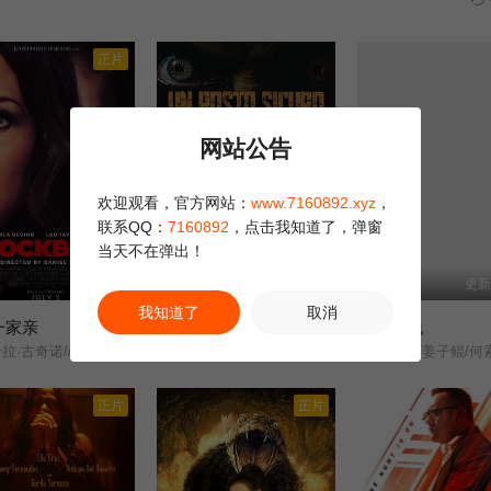
正片
网站公告
欢迎观看，官方网站：
www.7160892.xyz
，
联系QQ：
7160892
，点击我知道了，弹窗
当天不在弹出！
正片
正片
更新
我知道了
取消
一家亲
安全区
密室逃脱
7.0
3.0
/卢·泰勒·普奇///唐纳德·沙利斯///凯文·麦克纳尔蒂// Jason William Day //杰森·麦金农///罗曼·金赛拉///杰卡·博尚// Darcey Johnson / Aedan Edwards / Lee Tichon / Kenny Wood-Schatz/
Safe Place/
王婷/姜子鲲/何索/祁圣翰/
正片
正片