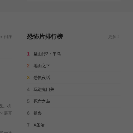
恐怖片排行榜
倒序
更多
1
釜山行2：半岛
2
地面之下
3
恐惧夜话
4
玩进鬼门关
5
死亡之岛
况。机
实与
展开
6
祖鲁
的机
7
X圣治
换一换