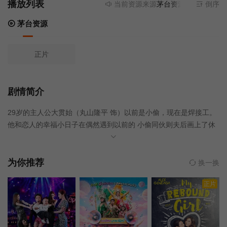
播放列表
当前资源来源
茅台资源
- 无需安装任
倒序
茅台资源
正片
剧情简介
29岁的主人公大贯始（丸山隆平 饰）以前是小偷，现在是焊接工。
他和恋人的幸福小日子在偶然遇到以前的 小偷同伙则夫后画上了休
止符，他被威胁潜入某个绘本作家的豪宅偷窃。在那个过程中大贯
被在房子里遇到的人分别误认为是“豪宅的主人”“绘本作家”“编辑”，
为了不被发现大贯拿出浑身 演技开始扮演各个角色....
为你推荐
换一换
正片