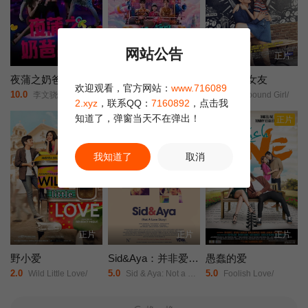
网站公告
正片
正片
正片
夜蒲之奶爸总裁
莫兰舞团
我的备胎女友
欢迎观看，官方网站：
www.716089
10.0
5.0
2.0
李文骁/侯迪/媛媛/石承昊/
阿丽莎拉·翁差丽/Sitthiphon/Disamoe/
My Rebound Girl/
2.xyz
，联系QQ：
7160892
，点击我
知道了，弹窗当天不在弹出！
正片
正片
正片
我知道了
取消
正片
正片
正片
野小爱
Sid&Aya：并非爱情故事
愚蠢的爱
2.0
5.0
5.0
Wild Little Love/
Sid & Aya: Not a Love Story/
Foolish Love/