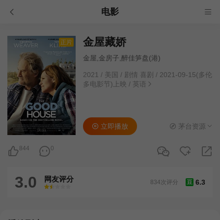
电影
金屋藏娇
正片
金屋,金房子,醉佳笋盘(港)
2021
/
美国
/
剧情 喜剧
/
2021-09-15(多伦
多电影节)上映
/
英语
立即播放
茅台资源
844
0
3.0
网友评分
6.3
834次评分
豆
很差
较差
还行
推荐
力荐