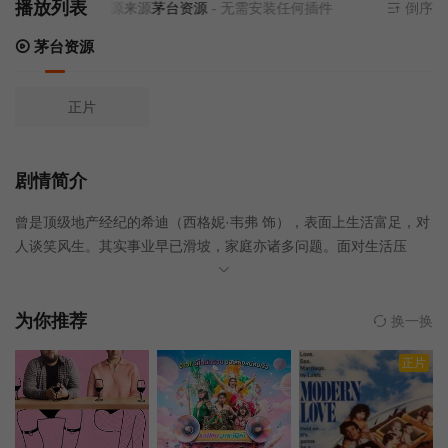
播放列表
当前资源来源
茅台资源
- 无需安装任何插件
倒序
茅台资源
正片
剧情简介
曾是顶级地产经纪的希迪（西格妮·韦弗 饰），表面上生活富足，对
人谈笑风生。其实事业早已滑坡，家庭亦诸多问题。面对生活压
力，希迪一直咬紧牙关；就算在好友瑞贝卡（莫蕾娜·巴卡琳 饰）及
旧爱范克（凯文·克莱恩 饰）面前，亦不敢吐露心声。唯有三杯落
肚，才可令她放松心情，做回自己。经常饮至烂醉的她，终于在一
为你推荐
换一换
次次“断片”后，闯出了弥天大祸。
正片