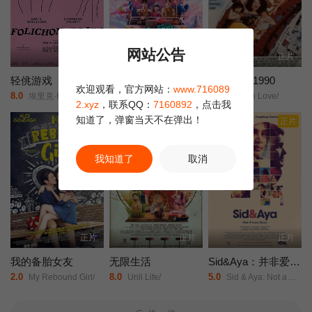
网站公告
正片
正片
正片
轻佻游戏
莫兰舞团
新潮恋爱 1990
欢迎观看，官方网站：
www.716089
8.0
5.0
9.0
埃里克·K·布利安/凯瑟琳·沙博/Erin/Carter/Sarah/Chouinard-Poirier/娜塔莉·古帕尔/Rose-Anne/Déry/萨米尔·菲鲁兹/Carolanne/Foucher/艾甜·加罗伊/安布雷·贾布兰/Fayolle/Jean/Jr./Nicolas/Krief/Jacques/L'Heureux/ève/Landry/朱莉·勒布勒东/阿加莎·勒杜/Simone/Ledoux/索菲·勒图讷尔/弗罗伦斯·布莱恩/Antonin/Mousseau-Rivard/
阿丽莎拉·翁差丽/Sitthiphon/Disamoe/
Modern Love/
2.xyz
，联系QQ：
7160892
，点击我
知道了，弹窗当天不在弹出！
正片
正片
正片
我知道了
取消
正片
正片
正片
我的备胎女友
无限生活
Sid&Aya：并非爱情故事
2.0
8.0
5.0
My Rebound Girl/
Unli Life/
Sid & Aya: Not a Love Story/