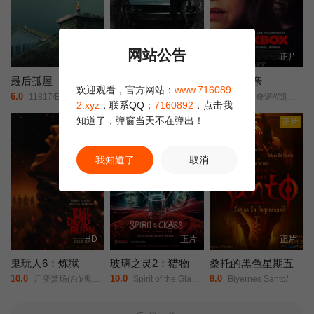
网站公告
正片
正片
正片
最后孤屋
黑桃裁决
猛尸一家亲
欢迎观看，官方网站：
www.716089
6.0
2.0
3.0
11817/Eleven Eight One Seven/
约翰尼·永·博斯/杰森·纳维/岛本信明/
卡拉·古奇诺///凯瑟琳·伊莎贝尔///卢·泰勒·普奇///唐纳德·沙利斯///凯文·麦克纳尔蒂// Jason William Day //杰森·麦金农///罗曼·金赛拉///杰卡·博尚// Darcey Johnson / Aedan Edwards / Lee Tichon / Kenny Wood-Schatz/
2.xyz
，联系QQ：
7160892
，点击我
知道了，弹窗当天不在弹出！
正片
正片
正片
我知道了
取消
HD
正片
正片
鬼玩人6：炼狱
玻璃之灵2：猎物
桑托的黑色星期五
10.0
10.0
8.0
尸变焚场(台)/鬼玩人6：燃烧/鬼玩人崛起衍生电影/
Spirit of the Glass 2: The Hunted/
Biyernes Santo/