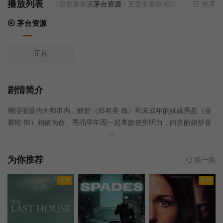
播放列表
当前资源来源
茅台资源
- 无需安装任何插件
倒序
茅台资源
正片
剧情简介
潮湿喧嚣的大都市内，妍舒（郑有美 饰）和未成年的妹妹秀晶（金
赛纶 饰）相依为命。秀晶早年因一起事故丧失听力，内疚的妍舒背
负着抚养妹妹长大成人的重任，殚精竭虑照顾秀晶的衣食住行。接
连一段时间，城市中有女性神秘失踪，而她们全被一个居住在下水
道里的男子（郑敬淏 饰）所劫持并杀害。男人曾遭受不幸的童年，
为你推荐
换一换
黑暗的经历扭曲了他的性格和灵魂。他精心将下水道改造成独立的
正片
正片
王国，通过密布在大街小巷的摄像头监视路人的行踪，并锁定狩猎
目标。直到某天，秀晶也被这个男子盯上。突然中断的电话让妍舒
焦虑不安，为了救出妹妹她不顾危险闯入了危险重重的下水道……©
豆瓣