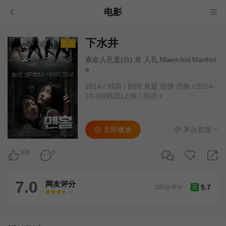
电影
下水井
正片
索命人孔盖(台).井.人孔.Maen-hol.Manhol
e
2014
/
韩国
/
剧情.悬疑.惊悚 恐怖
/
2014-
10-08(韩国)上映
/
韩语
立即播放
茅台资源
306
0
7.0
网友评分
5.7
295次评分
豆
很差
较差
还行
推荐
力荐