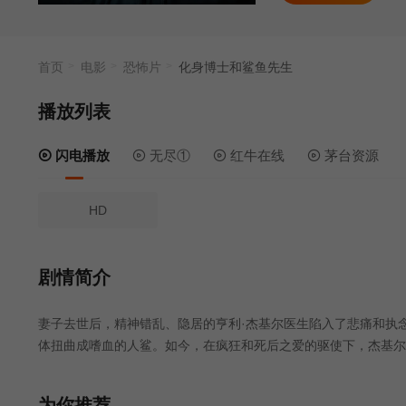
首页
电影
恐怖片
化身博士和鲨鱼先生
播放列表
闪电播放
无尽①
红牛在线
茅台资源
HD
剧情简介
妻子去世后，精神错乱、隐居的亨利·杰基尔医生陷入了悲痛和执
体扭曲成嗜血的人鲨。如今，在疯狂和死后之爱的驱使下，杰基尔
为你推荐