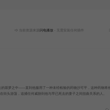
当前资源来源
闪电播放
- 无需安装任何插件
念的噩梦之中——直到他服用了一种未经检验的药物沙可平，这种药物将
在街头游荡，追捕任何威胁到他与早已死去的妻子之间扭曲关系的人。