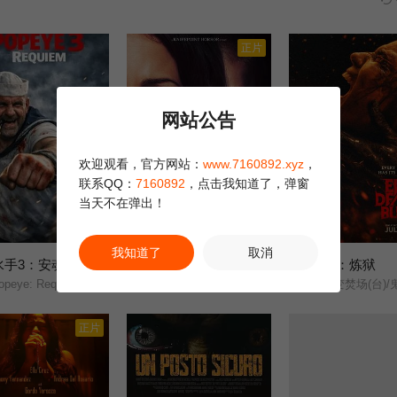
正片
网站公告
欢迎观看，官方网站：
www.7160892.xyz
，
联系QQ：
7160892
，点击我知道了，弹窗
当天不在弹出！
正片
正片
我知道了
取消
水手3：安魂曲
猛尸一家亲
鬼玩人6：炼狱
3.0
10.0
peye: Requiem/
卡拉·古奇诺///凯瑟琳·伊莎贝尔///卢·泰勒·普奇///唐纳德·沙利斯///凯文·麦克纳尔蒂// Jason William Day //杰森·麦金农///罗曼·金赛拉///杰卡·博尚// Darcey Johnson / Aedan Edwards / Lee Tichon / Kenny Wood-Schatz/
尸变焚场(台)/鬼玩人6：燃烧/鬼玩人崛起
正片