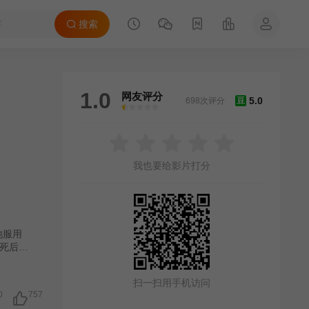
搜索
1.0
网友评分
5.0
698次评分
豆
很差
较差
还行
推荐
力荐
我也要给影片打分
他服用
死后之
。
扫一扫用手机访问
0
757