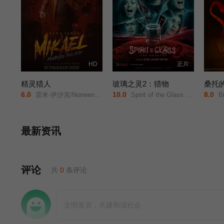
HD
正片
精灵猎人
玻璃之灵2：猎物
桑托
6.0
10.0
8.0
雷米·伊沙克/Norreen/Iman/
Spirit of the Glass 2: The Hunted/
Bi
最新资讯
评论
共
0
条评论