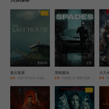
正片
更新HD
正片
最后孤屋
黑桃裁决
大力
6.0
2.0
8.0
11817/Eleven Eight One Seven/
约翰尼·永·博斯/杰森·纳维/岛本信明/
Po
正片