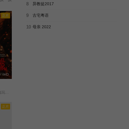
8
异教徒2017
9
古宅粤语
正片
10
母亲 2022
HD
衍生电影/
正片