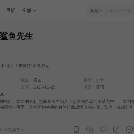
最新
全部
视频
鲨鱼先生
k
卡·缪斯
/
布雷特·麦考密克
地区：
美国
类型：
恐怖
上映：
2025-11-25
语言：
英语
:30
神错乱、隐居的亨利·杰基尔医生陷入了悲痛和执念的噩梦之中——直到
的药物沙可平，这种药物将他的身体扭曲成嗜血的人鲨。如今，在疯狂和
基尔在街头游荡，追捕任何威胁到他与早已死去的妻子之间扭曲关系的人
闪电播放