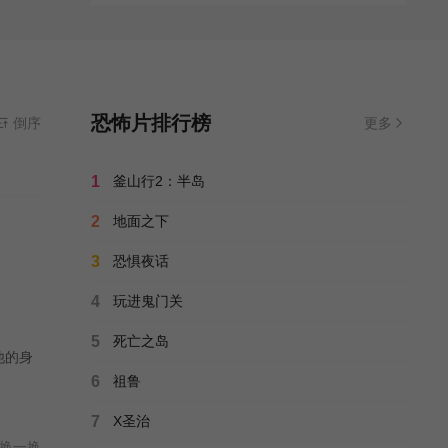
恐怖片排行榜
倒序
更多
1
釜山行2：半岛
2
地面之下
3
恐惧夜话
4
玩进鬼门关
5
死亡之岛
他的身
6
祖鲁
7
X圣治
换一换