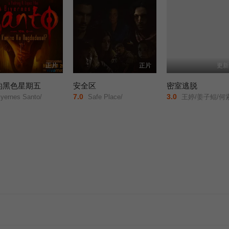
正片
正片
更新
的黑色星期五
安全区
密室逃脱
7.0
3.0
yernes Santo/
Safe Place/
王婷/姜子鲲/何索/祁圣翰/