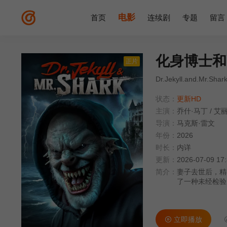
电影
首页
连续剧
专题
留言
化身博士和
正片
Dr.Jekyll.and.Mr.Shar
状态：
更新HD
主演：
乔什·马丁
/
艾丽
导演：
马克斯·雷文
年份：
2026
时长：
内详
更新：
2026-07-09 17
简介：
妻子去世后，精
了一种未经检验
爱的驱使下，杰
立即播放