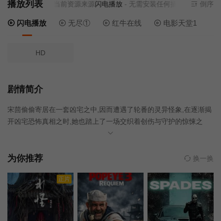
播放列表
当前资源来源
闪电播放
- 无需安装任何插件
倒序
闪电播放
无尽①
红牛在线
电影天堂1
HD
剧情简介
宋茴偷偷寄居在一套凶宅之中,因而遭遇了轮番的灵异怪象,在逐渐揭
开凶宅恐怖真相之时,她也踏上了一场交织着创伤与守护的惊悚之
旅。
为你推荐
换一换
正片