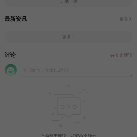
换一换
最新资讯
更多
更多
评论
共
0
条评论
当前暂无评论，赶紧抢个沙发