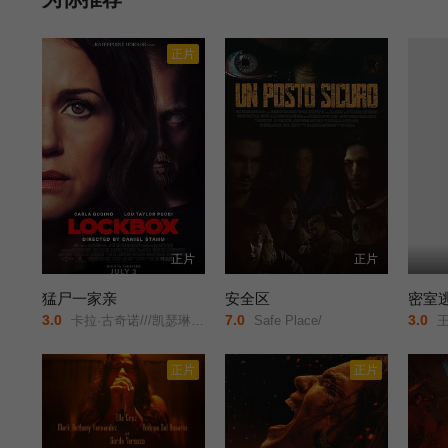
正片
正片
正片
猛尸一家亲
安全区
密室
3.0
7.0
3.0
卡拉·古奇诺///凯瑟琳·伊莎贝尔///卢·泰勒·普奇///唐纳德·沙利斯///凯文·麦克纳尔蒂// Jason William Day //杰森·麦金农///罗曼·金赛拉///杰卡·博尚// Darcey Johnson / Aedan Edwards / Lee Tichon / Kenny Wood-Schatz/
Safe Place/
王婷
正片
正片