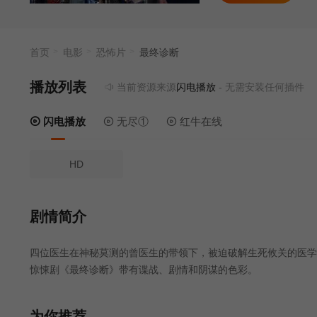
首页
电影
恐怖片
最终诊断
播放列表
当前资源来源
闪电播放
- 无需安装任何插件
闪电播放
无尽①
红牛在线
HD
剧情简介
四位医生在神秘莫测的曾医生的带领下，被迫破解生死攸关的医学
惊悚剧《最终诊断》带有谍战、剧情和阴谋的色彩。
为你推荐