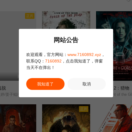
正片
网站公告
欢迎观看，官方网站：
www.7160892.xyz
，
联系QQ：
7160892
，点击我知道了，弹窗
当天不在弹出！
更新至1集
正片
我知道了
取消
逃脱
节日大屠杀
玻璃之灵2：猎物
1.0
10.0
/姜子鲲/何索/祁圣翰/张珊珊/
玛塔·斯韦特克/Charlie/Bond/
Spirit of the Glass 2: The
正片