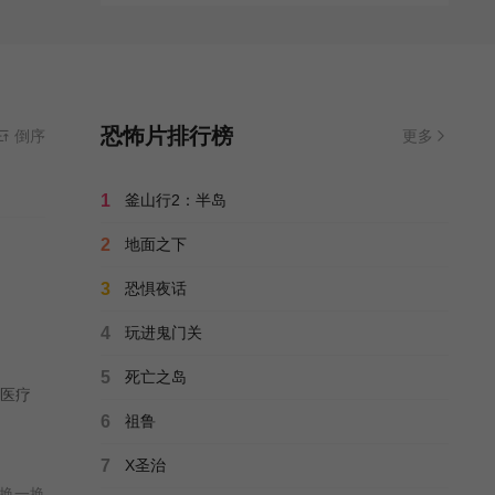
恐怖片排行榜
倒序
更多
1
釜山行2：半岛
2
地面之下
3
恐惧夜话
4
玩进鬼门关
5
死亡之岛
医疗
6
祖鲁
7
X圣治
换一换