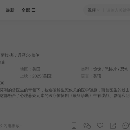
最新
全部
视频
萨拉·基
/
丹泽尔·盖伊
达克
地区：
美国
类型：
惊悚
/
恐怖片
/
恐怖
上映：
2025(美国)
语言：
英语
:30
莫测的曾医生的带领下，被迫破解生死攸关的医学谜题，而曾医生的过去
这部融合了心理悬疑元素的医疗惊悚剧《最终诊断》带有谍战、剧情和阴
闪电播放