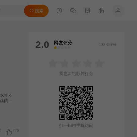
搜索
2.0
网友评分
138次评分
很差
较差
还行
推荐
力荐
我也要给影片打分
或许才
谋的色
扫一扫用手机访问
0
779