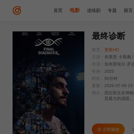
电影
首页
连续剧
专题
留言
最终诊断
状态：
更新HD
主演：
布莱恩·卡斯佩
/
导演：
加布里埃尔·罗
年份：
2025
时长：
92分钟
更新：
2026-07-09 23
简介：
四位医生在神秘
是最大的谜团。
彩。
立即播放