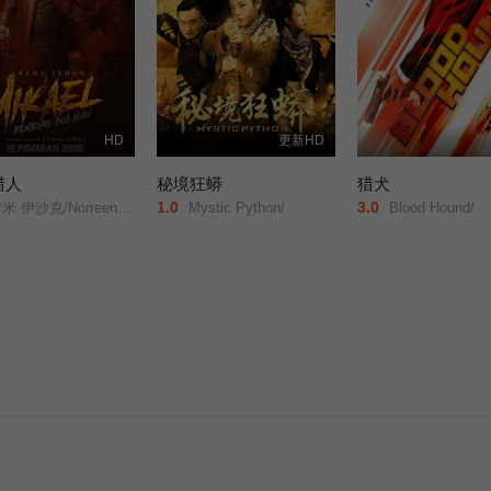
HD
更新HD
猎人
秘境狂蟒
猎犬
1.0
3.0
·伊沙克/Norreen/Iman/
Mystic Python/
Blood Hound/