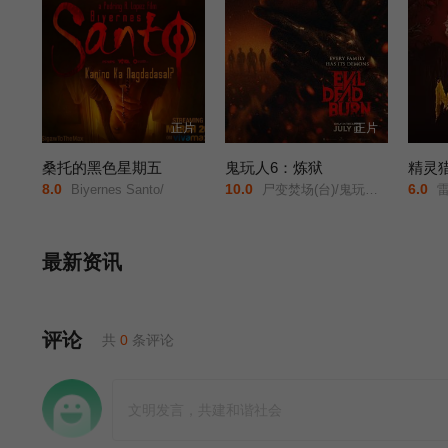
正片
正片
桑托的黑色星期五
鬼玩人6：炼狱
精灵
8.0
10.0
6.0
Biyernes Santo/
尸变焚场(台)/鬼玩人6：燃烧/鬼玩人崛起衍生电影/
雷米
最新资讯
评论
共
0
条评论