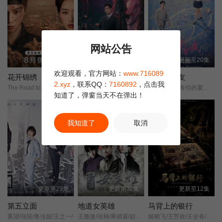
第23集
第22集
第24集
网站公告
更新至4集
全24集
更新至20集
欢迎观看，官方网站：
www.716089
花开锦绣
夜语记
天才，女友
2.xyz
，联系QQ：
7160892
，点击我
The Road to Splendor/Escape to Your Heart/
夜色暗香/惊欢/
天才女友/去有你的夏天/当你耀眼时/
知道了，弹窗当天不在弹出！
正片
我知道了
取消
更新第29集
更新第32集
更新至12集
第五立面
地道女英雄
马背上的银行
奚望/张陆/鲁佳妮/王之一/
王雅捷/张桐/果靖霖/赵子惠/杨子骅/瑛子/
姬晓飞/王芳政/王全有/阎妮/郭烁杰/杜志国/郑卫莉/周舟/Zhou/Zhou/