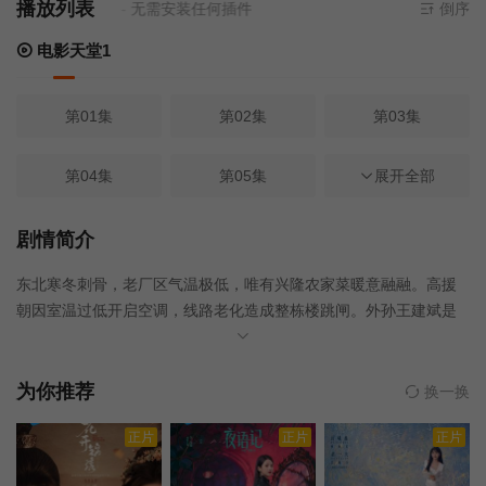
播放列表
源来源
电影天堂1
- 无需安装任何插件
倒序
电影天堂1
第01集
第02集
第03集
第04集
第05集
第06集
展开全部
第07集
第08集
第09集
剧情简介
东北寒冬刺骨，老厂区气温极低，唯有兴隆农家菜暖意融融。高援
第10集
第11集
第12集
朝因室温过低开启空调，线路老化造成整栋楼跳闸。外孙王建斌是
电视台主持人，他打算借助节目反映供暖问题。选题会上，同事扎
第14集
第13集
第15集
堆上报供暖相关内容，总监十分无奈。王建斌前往供暖公司暗访被
拦，听闻新厂长才能主事。他找到表弟高明亮，发现对方样貌酷似
为你推荐
换一换
厂长。高明亮索性假扮厂长潜入公司，查清欠费致供暖不均的实
第16集
第17集
第18集
正片
正片
正片
情，还意外撞见经理与王建斌女友私下相会。
第19集
第21集
第20集