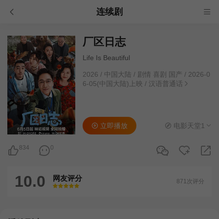
连续剧
厂区日志
Life Is Beautiful
2026
/
中国大陆
/
剧情 喜剧 国产
/
2026-0
6-05(中国大陆)上映
/
汉语普通话
立即播放
电影天堂1
834
0
10.0
网友评分
871次评分
很差
较差
还行
推荐
力荐