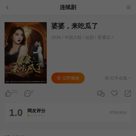
连续剧
婆婆，来吃瓜了
2026
/
中国大陆
/
短剧
/
普通话
立即播放
红牛在线
221
0
1.0
网友评分
979次评分
很差
较差
还行
推荐
力荐