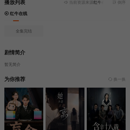
播放列表
当前资源来源
红牛在线
- 无需安装
倒序
红牛在线
全集完结
剧情简介
暂无简介
为你推荐
换一换