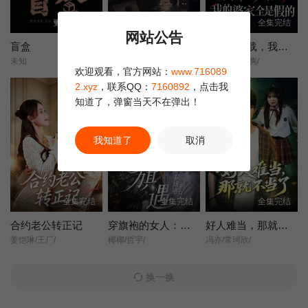
更新第14集
全集完结
全集完结
网站公告
盲盒
她不是不敢离
含辛十八载，我的婆家全是假的
未知
王晓蒙/许明铮/
张耀尹/伍京隽/
欢迎观看，官方网站：
www.716089
2.xyz
，联系QQ：
7160892
，点击我
知道了，弹窗当天不在弹出！
我知道了
取消
全集完结
全集完结
全集完结
合约老公转正记
穿旗袍的女人：旗遇
好人难当，那就不当了
姜恺琳/王厂/
椰椰/哲宇/
冯亦/常珂欣/
换一换