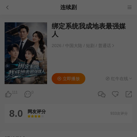
连续剧
绑定系统我成地表最强媒
人
2026
/
中国大陆
/
短剧
/
普通话
立即播放
红牛在线
111
0
8.0
网友评分
933次评分
很差
较差
还行
推荐
力荐