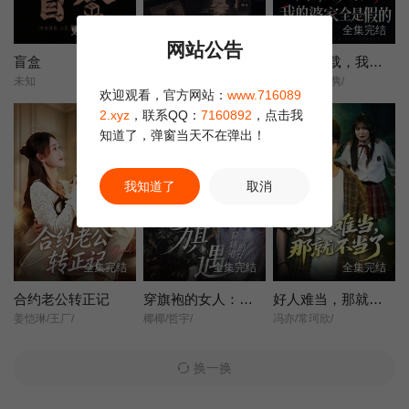
更新至12集
全集完结
全集完结
网站公告
盲盒
她不是不敢离
含辛十八载，我的婆家全是假的
未知
王晓蒙/许明铮/
张耀尹/伍京隽/
欢迎观看，官方网站：
www.716089
2.xyz
，联系QQ：
7160892
，点击我
知道了，弹窗当天不在弹出！
我知道了
取消
全集完结
全集完结
全集完结
合约老公转正记
穿旗袍的女人：旗遇
好人难当，那就不当了
姜恺琳/王厂/
椰椰/哲宇/
冯亦/常珂欣/
换一换