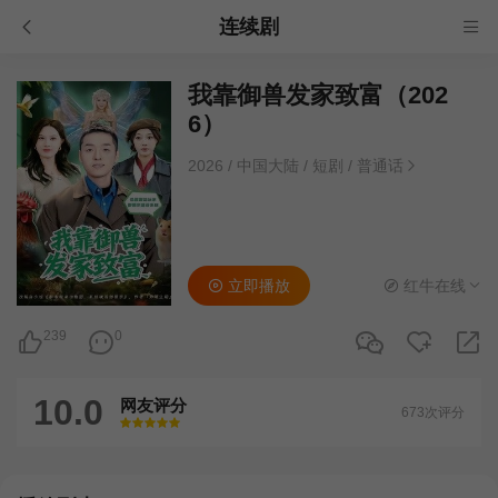
连续剧
我靠御兽发家致富（202
6）
2026
/
中国大陆
/
短剧
/
普通话
立即播放
红牛在线
239
0
10.0
网友评分
673次评分
很差
较差
还行
推荐
力荐