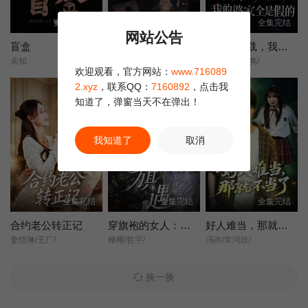
更新第10集
全集完结
全集完结
网站公告
盲盒
她不是不敢离
含辛十八载，我的婆家全是假的
未知
王晓蒙/许明铮/
张耀尹/伍京隽/
欢迎观看，官方网站：
www.716089
2.xyz
，联系QQ：
7160892
，点击我
知道了，弹窗当天不在弹出！
我知道了
取消
全集完结
全集完结
全集完结
合约老公转正记
穿旗袍的女人：旗遇
好人难当，那就不当了
姜恺琳/王厂/
椰椰/哲宇/
冯亦/常珂欣/
换一换